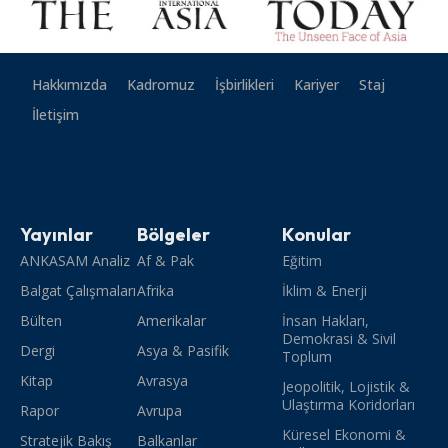
Hakkımızda
Kadromuz
İşbirlikleri
Kariyer
Staj
İletişim
Yayınlar
Bölgeler
Konular
ANKASAM Analiz
Af & Pak
Eğitim
Balgat Çalışmaları
Afrika
İklim & Enerji
Bülten
Amerikalar
İnsan Hakları,
Demokrasi & Sivil
Dergi
Asya & Pasifik
Toplum
Kitap
Avrasya
Jeopolitik, Lojistik &
Ulaştırma Koridorları
Rapor
Avrupa
Küresel Ekonomi &
Stratejik Bakış
Balkanlar