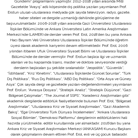
Gündemi” programlarını yapmıştır. 2012-2018 yılları arasında Millî
Gazete’de “Arayış” adlı köşesinde dış politika yazıları yayımlanan Prof.
Erol’un ulusal-uluslararası medyada çok sayıda televizyon, radyo, gazete,
haber siteleri ve dergide uzmanlığı dahilinde görüşlerine de
başvurulmaktadır. 2006-2018 yılları arasında Gazi Üniversitesi Uluslararası
İlişkiler Bölümü’nde ve Ankara Üniversitesi Latin Amerika Araştırmaları
Merkezi’nde (LAMER) de dersler veren Prof. Erol, 2018’den bu yana Ankara
Hacı Bayram Veli Üniversitesi Uluslararası İlişkiler Bölümü’nde öğretim
üyesi olarak akademik kariyerini devam ettirmektedir. Prof. Erol, 2006
yılından itibaren Ufuk Üniversitesi Siyaset Bilimi ve Uluslararası İlişkiler
Bölümü’nde de dersler vermiştir. Prof. Erol’un başlıca ilgi ve uzmanlık
alanları ve bu kapsamda lisans, master ve doktora seviyesinde verdiği
derslerin başlıcaları şu şekilde sıralanabilir: “Jeopolitik”, “Güvenlik”,
“İstihbarat”, “Kriz Yönetimi”, “Uluslararası İlişkilerde Güncel Sorunlar”, “Türk
Dış Politikası”, “Rus Dış Politikası”, “ABD Dış Politikası”, “Orta Asya ve Güney
Asya”. Çok sayıda dergi ve gazetede yazıları-değerlendirmeleri yayımlanan
Prof. Erol’un; “Avrasya Dosyası”, “Stratejik Analiz”, “Stratejik Düşünce”, “Gazi
Bölgesel Çalışmalar”, “The Journal of SSPS”, “Karadeniz Araştırmaları gibi”
akademik dergilerde editörlük faaliyetlerinde bulunan Prof. Erol, “Bölgesel
Araştırmalar”, “Uluslararası Kriz ve Siyaset Araştırmaları”, “Gazi Akademik
Bakış”, “Ege Üniversitesi Türk Dünyası İncelemeleri”, “Ankara Uluslararası
Sosyal Bilimler”, “Demokrasi Platformu” dergilerinin editörlüklerini hali
hazırda yürütmekte, editör kurullarında yer almaktadır. 2016’dan bu yana
Ankara Kriz ve Siyaset Araştırmaları Merkezi (ANKASAM) Kurucu Başkanı
olarak çalışmalarını devam ettiren Prof. Erol, evli ve üç çocuk babasıdır.