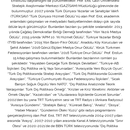
Enstitüsü Başkanlığını da yürütmektedir. Prof. Erol, Gazi Üniversitesi
Stratejik Araştırmalar Merkezi (GAZİSAM) Müdürlüğü görevinde de
bulunmuştur. 2007 yılında Türk Dünyası Yazarlar ve Sanatçılar Vakfı
(TÜRKSAV) “Türk Dünyası Hizmet Ödülü”nü alan Prof. Erol, akademik
anlamdaki çalışmaları ve medyadaki faaliyetlerinden dolayı çok sayıda
ödüle layık görülmüştür. Bunlardan bazıları şu şekilde sıralanabilir: 2013
yılında Çağdaş Demokratlar Birliği Derneği tarafından “Yılın Yazılı Medya
Ödülü”, 2015 yılında “APM 10. Yıl Hizmet Ödülü”, Türkiye Yazarlar Birliği
(TYB) tarafından “2015 Yılın Basın-Fikir Ödülü”, Anadolu Köy Korucuları ve
Şehit Aileleri “2016 Gönül Elçileri Medya Onur Ödülü”, Yörük Türkmen
Federasyonları tarafından verilen “2016 Türkiye Onur Ödülü”. Prof. Erol’un
15 kitap çalışması bulunmaktadır. Bunlardan bazılarının isimleri şu
şekildedir: “Hayalden Gerçeğe Türk Birleşik Devletleri”, “Türkiye-AB
İlişkileri: Dış Politika ve İç Yapı Sorunsalları”, “Avrasya’da Yeni Büyük Oyun”,
“Türk Dış Politikasında Strateji Arayışları”, “Türk Dış Politikasında Güvenlik
Arayışları”, “Türkiye Cumhuriyeti-Rusya Federasyonu İlişkileri”, “Sıcak
Barışın Soğuk Örgütü Yeni NATO”, “Dış Politika Analizinde Teorik
Yaklaşımlar: Türk Dış Politikası Örneği”, “Krizler ve Kriz Yönetimi: Aktörler ve
Örnek Olaylar”, “Kazakistan” ve “Uluslararası İlişkilerde Güncel Sorunlar”.
2002’den bu yana TRT Türkiye’nin sesi ve TRT Radyo 1 (Ankara Radyosu)
“Avrasya Gündemi”, “Stratejik Bakış”, “Küresel Bakış”, “Analiz”, “Dosya”,
“Haber Masası”, “Gündemin Öteki Yüzü” gibi radyo programlarını
gerçekleştirmiş olan Prof. Erol, TRT INT televizyonunda 2004-2007 yılları
arasında “Arayış”, 2007-2010 yılları arasında Kanal A televizyonunda “Sınır
Ötesi” ve 2020-2021’de de BBN TÜRK televizyonunda “Dış Politika