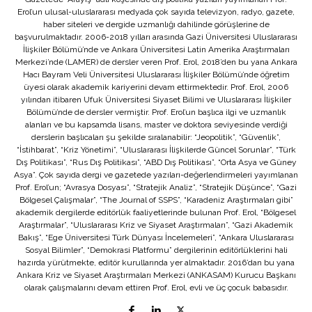
Erol’un ulusal-uluslararası medyada çok sayıda televizyon, radyo, gazete,
haber siteleri ve dergide uzmanlığı dahilinde görüşlerine de
başvurulmaktadır. 2006-2018 yılları arasında Gazi Üniversitesi Uluslararası
İlişkiler Bölümü’nde ve Ankara Üniversitesi Latin Amerika Araştırmaları
Merkezi’nde (LAMER) de dersler veren Prof. Erol, 2018’den bu yana Ankara
Hacı Bayram Veli Üniversitesi Uluslararası İlişkiler Bölümü’nde öğretim
üyesi olarak akademik kariyerini devam ettirmektedir. Prof. Erol, 2006
yılından itibaren Ufuk Üniversitesi Siyaset Bilimi ve Uluslararası İlişkiler
Bölümü’nde de dersler vermiştir. Prof. Erol’un başlıca ilgi ve uzmanlık
alanları ve bu kapsamda lisans, master ve doktora seviyesinde verdiği
derslerin başlıcaları şu şekilde sıralanabilir: “Jeopolitik”, “Güvenlik”,
“İstihbarat”, “Kriz Yönetimi”, “Uluslararası İlişkilerde Güncel Sorunlar”, “Türk
Dış Politikası”, “Rus Dış Politikası”, “ABD Dış Politikası”, “Orta Asya ve Güney
Asya”. Çok sayıda dergi ve gazetede yazıları-değerlendirmeleri yayımlanan
Prof. Erol’un; “Avrasya Dosyası”, “Stratejik Analiz”, “Stratejik Düşünce”, “Gazi
Bölgesel Çalışmalar”, “The Journal of SSPS”, “Karadeniz Araştırmaları gibi”
akademik dergilerde editörlük faaliyetlerinde bulunan Prof. Erol, “Bölgesel
Araştırmalar”, “Uluslararası Kriz ve Siyaset Araştırmaları”, “Gazi Akademik
Bakış”, “Ege Üniversitesi Türk Dünyası İncelemeleri”, “Ankara Uluslararası
Sosyal Bilimler”, “Demokrasi Platformu” dergilerinin editörlüklerini hali
hazırda yürütmekte, editör kurullarında yer almaktadır. 2016’dan bu yana
Ankara Kriz ve Siyaset Araştırmaları Merkezi (ANKASAM) Kurucu Başkanı
olarak çalışmalarını devam ettiren Prof. Erol, evli ve üç çocuk babasıdır.