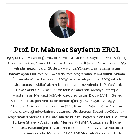
Prof. Dr. Mehmet Seyfettin EROL
1969 Dörtyol-Hatay doğumlu olan Prof. Dr. Mehmet Seyfettin Erol, Boğaziçi
Üniversitesi (BÜ) Siyaset Bilimi ve Uluslararası İlişkiler Bölümü’nden 1993
yılında mezun oldu. BÜ’de 1995 yılında Yüksek Lisans çalışmasını
tamamlayan Erol, aynı yıl BÜ’de doktora programına kabul edildi. Ankara
Üniversitesi’nde doktorasını 2005’de tamamlayan Erol, 2009 yılında
“Uluslararası İlişkiler” alanında doçent ve 2014 yılında da Profesörlük
unvanlarını aldı. 2000-2006 tarihleri arasında Avrasya Stratejik
Araştırmaları Merkezi (ASAM)’nde görev yapan Erol, ASAM’ın Genel
Koordinatörlük görevini de bir dönemliğine yürütmüştür. 2009 yılında
Stratejik Düşünce Enstitüsü’nün (SDE) Kurucu Başkanlığı ve Yönetim
Kurulu Üyeliği görevlerinde bulundu. Uluslararası Strateji ve Güvenlik
Araştırmaları Merkezi (USGAM)’nin de kurucu başkanı olan Prof. Erol, Yeni
Türkiye Stratejik Araştırmalar Merkezi (YTSAM) Uluslararası İlişkiler
Enstitüsü Başkanlığını da yürütmektedir. Prof. Erol, Gazi Üniversitesi
Stratejik Araştırmalar Merkezi (GAZİSAM) Müdürlüğü görevinde de