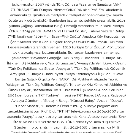
bulunmuştur. 2007 yılında Türk Dünyası Yazarlar ve Sanatçılar Vakfı
(TÜRKSAV) “Türk Dünyası Hizmet Ödülü”nü alan Prof. Erol, akademik
anlamdaki çalışmaları ve medyadaki faaliyetlerinden dolayı çok sayıda
ödüle layık görülmüştür. Bunlardan bazıları şu şekilde sıralanabilir: 2013
yılında Çağdaş Demokratlar Birliği Derneği tarafından “Yılın Yazılı Medya
Ödülü”, 2015 yılında “APM 10. Yıl Hizmet Ödülü”, Türkiye Yazarlar Birliği
(TYB) tarafından “2015 Yılın Basın-Fikir Ödülü”, Anadolu Köy Korucuları ve
Şehit Aileleri “2016 Gönül Elçileri Medya Onur Ödülü”, Yörük Türkmen
Federasyonları tarafından verilen “2016 Türkiye Onur Ödülü”. Prof. Erol’un
15 kitap çalışması bulunmaktadır. Bunlardan bazılarının isimleri şu
şekildedir: “Hayalden Gerçeğe Türk Birleşik Devletleri”, “Türkiye-AB
İlişkileri: Dış Politika ve İç Yapı Sorunsalları”, “Avrasya’da Yeni Büyük Oyun”,
“Türk Dış Politikasında Strateji Arayışları”, “Türk Dış Politikasında Güvenlik
Arayışları”, “Türkiye Cumhuriyeti-Rusya Federasyonu İlişkileri”, “Sıcak
Barışın Soğuk Örgütü Yeni NATO”, “Dış Politika Analizinde Teorik
Yaklaşımlar: Türk Dış Politikası Örneği”, “Krizler ve Kriz Yönetimi: Aktörler ve
Örnek Olaylar”, “Kazakistan” ve “Uluslararası İlişkilerde Güncel Sorunlar”.
2002’den bu yana TRT Türkiye’nin sesi ve TRT Radyo 1 (Ankara Radyosu)
“Avrasya Gündemi”, “Stratejik Bakış”, “Küresel Bakış”, “Analiz”, “Dosya”,
“Haber Masası”, “Gündemin Öteki Yüzü” gibi radyo programlarını
gerçekleştirmiş olan Prof. Erol, TRT INT televizyonunda 2004-2007 yılları
arasında “Arayış”, 2007-2010 yılları arasında Kanal A televizyonunda “Sınır
Ötesi” ve 2020-2021’de de BBN TÜRK televizyonunda “Dış Politika
Gündemi” programlarını yapmıştır. 2012-2018 yılları arasında Millî
Gazete’de “Arayış” adlı köşesinde dış politika yazıları yayımlanan Prof.