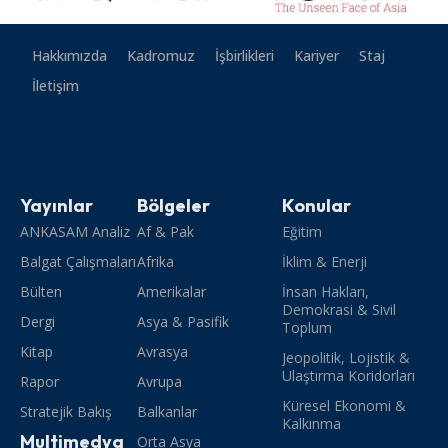
Hakkımızda
Kadromuz
İşbirlikleri
Kariyer
Staj
İletişim
Yayınlar
Bölgeler
Konular
ANKASAM Analiz
Af & Pak
Eğitim
Balgat Çalışmaları
Afrika
İklim & Enerji
Bülten
Amerikalar
İnsan Hakları,
Demokrasi & Sivil
Dergi
Asya & Pasifik
Toplum
Kitap
Avrasya
Jeopolitik, Lojistik &
Ulaştırma Koridorları
Rapor
Avrupa
Küresel Ekonomi &
Stratejik Bakış
Balkanlar
Kalkınma
Multimedya
Orta Asya