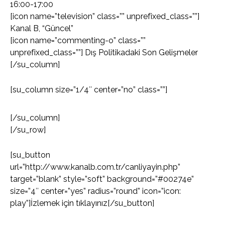
16:00-17:00
[icon name=”television” class=”” unprefixed_class=””]
Kanal B, “Güncel”
[icon name=”commenting-o” class=””
unprefixed_class=””] Dış Politikadaki Son Gelişmeler
[/su_column]
[su_column size=”1/4″ center=”no” class=””]
[/su_column]
[/su_row]
[su_button
url=”http://www.kanalb.com.tr/canliyayin.php”
target=”blank” style=”soft” background=”#00274e”
size=”4″ center=”yes” radius=”round” icon=”icon:
play”]İzlemek için tıklayınız[/su_button]