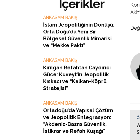
İçerikler
Konv
Akit
ANKASAM BAKIŞ
İslam Jeopolitiğinin Dönüşü:
Değ
Orta Doğu’da Yeni Bir
Bölgesel Güvenlik Mimarisi
ve “Mekke Paktı”
ANKASAM BAKIŞ
Kırılgan Refahtan Caydırıcı
Güce: Kuveyt’in Jeopolitik
Kıskacı ve “Kalkan-Köprü
Stratejisi”
ANKASAM BAKIŞ
Ortadoğu’da Yapısal Çözüm
ve Jeopolitik Entegrasyon:
Ö
“Akdeniz-Basra Güvenlik,
A
İstikrar ve Refah Kuşağı”
S