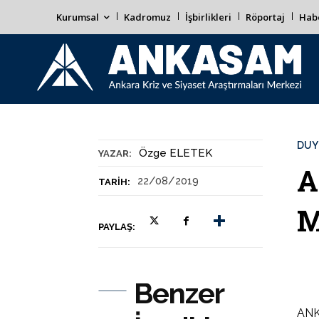
Kurumsal
Kadromuz
İşbirlikleri
Röportaj
Habe
DUY
Özge ELETEK
YAZAR:
A
22/08/2019
TARIH:
M
PAYLAŞ:
Benzer
ANKA