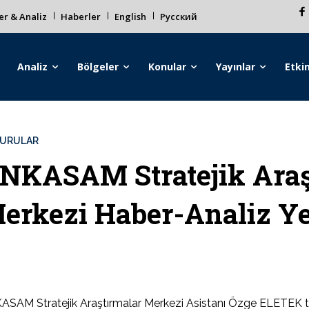
r & Analiz
Haberler
English
Русский
Analiz
Bölgeler
Konular
Yayınlar
Etkin
URULAR
NKASAM Stratejik Araş
erkezi Haber-Analiz Ye
SAM Stratejik Araştırmalar Merkezi Asistanı Özge ELETEK ta