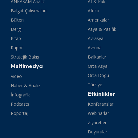
ANKASAM Analiz
Af & Pak
Balgat Çalışmaları
Afrika
Bülten
Amerikalar
Dergi
Asya & Pasifik
Kitap
Avrasya
Rapor
Avrupa
Stratejik Bakış
Balkanlar
Multimedya
Orta Asya
Orta Doğu
Video
Türkiye
Haber & Analiz
Etkinlikler
İnfografik
Podcasts
Konferanslar
Röportaj
Webinarlar
Ziyaretler
Duyurular