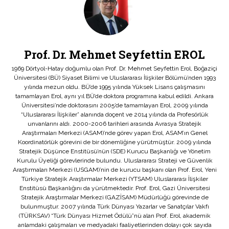
Prof. Dr. Mehmet Seyfettin EROL
1969 Dörtyol-Hatay doğumlu olan Prof. Dr. Mehmet Seyfettin Erol, Boğaziçi
Üniversitesi (BÜ) Siyaset Bilimi ve Uluslararası İlişkiler Bölümü’nden 1993
yılında mezun oldu. BÜ’de 1995 yılında Yüksek Lisans çalışmasını
tamamlayan Erol, aynı yıl BÜ’de doktora programına kabul edildi. Ankara
Üniversitesi’nde doktorasını 2005’de tamamlayan Erol, 2009 yılında
“Uluslararası İlişkiler” alanında doçent ve 2014 yılında da Profesörlük
unvanlarını aldı. 2000-2006 tarihleri arasında Avrasya Stratejik
Araştırmaları Merkezi (ASAM)’nde görev yapan Erol, ASAM’ın Genel
Koordinatörlük görevini de bir dönemliğine yürütmüştür. 2009 yılında
Stratejik Düşünce Enstitüsü’nün (SDE) Kurucu Başkanlığı ve Yönetim
Kurulu Üyeliği görevlerinde bulundu. Uluslararası Strateji ve Güvenlik
Araştırmaları Merkezi (USGAM)’nin de kurucu başkanı olan Prof. Erol, Yeni
Türkiye Stratejik Araştırmalar Merkezi (YTSAM) Uluslararası İlişkiler
Enstitüsü Başkanlığını da yürütmektedir. Prof. Erol, Gazi Üniversitesi
Stratejik Araştırmalar Merkezi (GAZİSAM) Müdürlüğü görevinde de
bulunmuştur. 2007 yılında Türk Dünyası Yazarlar ve Sanatçılar Vakfı
(TÜRKSAV) “Türk Dünyası Hizmet Ödülü”nü alan Prof. Erol, akademik
anlamdaki çalışmaları ve medyadaki faaliyetlerinden dolayı çok sayıda