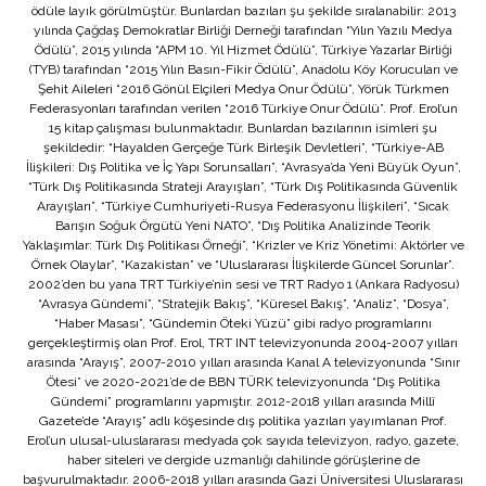
ödüle layık görülmüştür. Bunlardan bazıları şu şekilde sıralanabilir: 2013
yılında Çağdaş Demokratlar Birliği Derneği tarafından “Yılın Yazılı Medya
Ödülü”, 2015 yılında “APM 10. Yıl Hizmet Ödülü”, Türkiye Yazarlar Birliği
(TYB) tarafından “2015 Yılın Basın-Fikir Ödülü”, Anadolu Köy Korucuları ve
Şehit Aileleri “2016 Gönül Elçileri Medya Onur Ödülü”, Yörük Türkmen
Federasyonları tarafından verilen “2016 Türkiye Onur Ödülü”. Prof. Erol’un
15 kitap çalışması bulunmaktadır. Bunlardan bazılarının isimleri şu
şekildedir: “Hayalden Gerçeğe Türk Birleşik Devletleri”, “Türkiye-AB
İlişkileri: Dış Politika ve İç Yapı Sorunsalları”, “Avrasya’da Yeni Büyük Oyun”,
“Türk Dış Politikasında Strateji Arayışları”, “Türk Dış Politikasında Güvenlik
Arayışları”, “Türkiye Cumhuriyeti-Rusya Federasyonu İlişkileri”, “Sıcak
Barışın Soğuk Örgütü Yeni NATO”, “Dış Politika Analizinde Teorik
Yaklaşımlar: Türk Dış Politikası Örneği”, “Krizler ve Kriz Yönetimi: Aktörler ve
Örnek Olaylar”, “Kazakistan” ve “Uluslararası İlişkilerde Güncel Sorunlar”.
2002’den bu yana TRT Türkiye’nin sesi ve TRT Radyo 1 (Ankara Radyosu)
“Avrasya Gündemi”, “Stratejik Bakış”, “Küresel Bakış”, “Analiz”, “Dosya”,
“Haber Masası”, “Gündemin Öteki Yüzü” gibi radyo programlarını
gerçekleştirmiş olan Prof. Erol, TRT INT televizyonunda 2004-2007 yılları
arasında “Arayış”, 2007-2010 yılları arasında Kanal A televizyonunda “Sınır
Ötesi” ve 2020-2021’de de BBN TÜRK televizyonunda “Dış Politika
Gündemi” programlarını yapmıştır. 2012-2018 yılları arasında Millî
Gazete’de “Arayış” adlı köşesinde dış politika yazıları yayımlanan Prof.
Erol’un ulusal-uluslararası medyada çok sayıda televizyon, radyo, gazete,
haber siteleri ve dergide uzmanlığı dahilinde görüşlerine de
başvurulmaktadır. 2006-2018 yılları arasında Gazi Üniversitesi Uluslararası