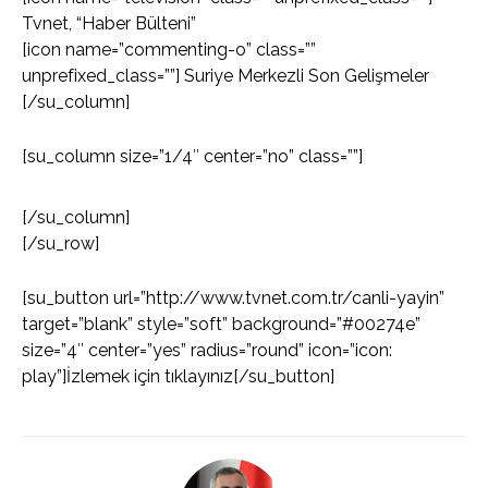
Tvnet, “Haber Bülteni”
[icon name=”commenting-o” class=””
unprefixed_class=””] Suriye Merkezli Son Gelişmeler
[/su_column]
[su_column size=”1/4″ center=”no” class=””]
[/su_column]
[/su_row]
[su_button url=”http://www.tvnet.com.tr/canli-yayin”
target=”blank” style=”soft” background=”#00274e”
size=”4″ center=”yes” radius=”round” icon=”icon:
play”]İzlemek için tıklayınız[/su_button]