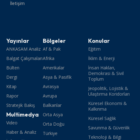
İletişim
Yayınlar
Bölgeler
Konular
ANKASAM Analiz
Af & Pak
Eğitim
Balgat Çalışmaları
Afrika
İklim & Enerji
Bülten
Amerikalar
İnsan Hakları,
Demokrasi & Sivil
Dergi
Asya & Pasifik
Toplum
Kitap
Avrasya
Jeopolitik, Lojistik &
Ulaştırma Koridorları
Rapor
Avrupa
Küresel Ekonomi &
Stratejik Bakış
Balkanlar
Kalkınma
Multimedya
Orta Asya
Küresel Sağlık
Video
Orta Doğu
Savunma & Güvenlik
Haber & Analiz
Türkiye
Teknoloji & Bilgi