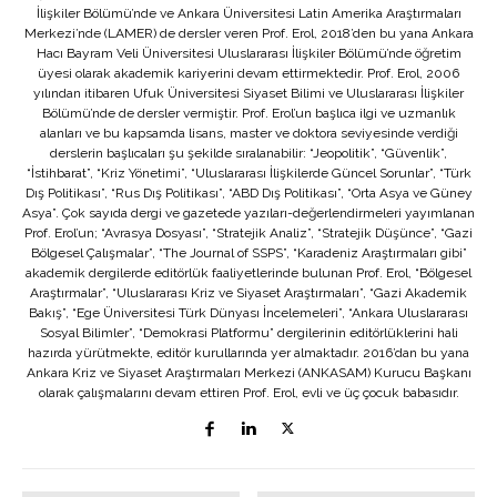
İlişkiler Bölümü’nde ve Ankara Üniversitesi Latin Amerika Araştırmaları
Merkezi’nde (LAMER) de dersler veren Prof. Erol, 2018’den bu yana Ankara
Hacı Bayram Veli Üniversitesi Uluslararası İlişkiler Bölümü’nde öğretim
üyesi olarak akademik kariyerini devam ettirmektedir. Prof. Erol, 2006
yılından itibaren Ufuk Üniversitesi Siyaset Bilimi ve Uluslararası İlişkiler
Bölümü’nde de dersler vermiştir. Prof. Erol’un başlıca ilgi ve uzmanlık
alanları ve bu kapsamda lisans, master ve doktora seviyesinde verdiği
derslerin başlıcaları şu şekilde sıralanabilir: “Jeopolitik”, “Güvenlik”,
“İstihbarat”, “Kriz Yönetimi”, “Uluslararası İlişkilerde Güncel Sorunlar”, “Türk
Dış Politikası”, “Rus Dış Politikası”, “ABD Dış Politikası”, “Orta Asya ve Güney
Asya”. Çok sayıda dergi ve gazetede yazıları-değerlendirmeleri yayımlanan
Prof. Erol’un; “Avrasya Dosyası”, “Stratejik Analiz”, “Stratejik Düşünce”, “Gazi
Bölgesel Çalışmalar”, “The Journal of SSPS”, “Karadeniz Araştırmaları gibi”
akademik dergilerde editörlük faaliyetlerinde bulunan Prof. Erol, “Bölgesel
Araştırmalar”, “Uluslararası Kriz ve Siyaset Araştırmaları”, “Gazi Akademik
Bakış”, “Ege Üniversitesi Türk Dünyası İncelemeleri”, “Ankara Uluslararası
Sosyal Bilimler”, “Demokrasi Platformu” dergilerinin editörlüklerini hali
hazırda yürütmekte, editör kurullarında yer almaktadır. 2016’dan bu yana
Ankara Kriz ve Siyaset Araştırmaları Merkezi (ANKASAM) Kurucu Başkanı
olarak çalışmalarını devam ettiren Prof. Erol, evli ve üç çocuk babasıdır.