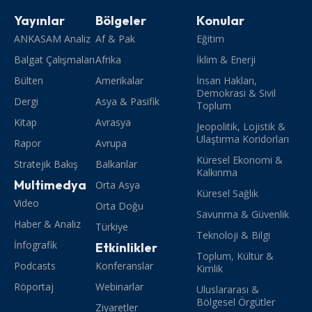
Yayınlar
Bölgeler
Konular
ANKASAM Analiz
Af & Pak
Eğitim
Balgat Çalışmaları
Afrika
İklim & Enerji
Bülten
Amerikalar
İnsan Hakları,
Demokrasi & Sivil
Dergi
Asya & Pasifik
Toplum
Kitap
Avrasya
Jeopolitik, Lojistik &
Ulaştırma Koridorları
Rapor
Avrupa
Küresel Ekonomi &
Stratejik Bakış
Balkanlar
Kalkınma
Multimedya
Orta Asya
Küresel Sağlık
Video
Orta Doğu
Savunma & Güvenlik
Haber & Analiz
Türkiye
Teknoloji & Bilgi
İnfografik
Etkinlikler
Toplum, Kültür &
Podcasts
Konferanslar
Kimlik
Röportaj
Webinarlar
Uluslararası &
Bölgesel Örgütler
Ziyaretler