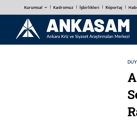
Kurumsal
Kadromuz
İşbirlikleri
Röportaj
Habe
DUY
A
S
R