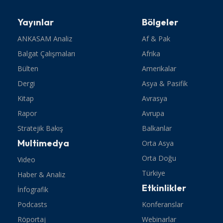
Yayınlar
Bölgeler
ANKASAM Analiz
Af & Pak
Balgat Çalışmaları
Afrika
Bülten
Amerikalar
Dergi
Asya & Pasifik
Kitap
Avrasya
Rapor
Avrupa
Stratejik Bakış
Balkanlar
Multimedya
Orta Asya
Orta Doğu
Video
Türkiye
Haber & Analiz
Etkinlikler
İnfografik
Podcasts
Konferanslar
Röportaj
Webinarlar