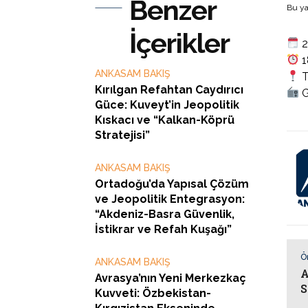
Benzer
Bu ya
İçerikler
2
1
ANKASAM BAKIŞ
T
Kırılgan Refahtan Caydırıcı
G
Güce: Kuveyt’in Jeopolitik
Kıskacı ve “Kalkan-Köprü
Stratejisi”
ANKASAM BAKIŞ
Ortadoğu’da Yapısal Çözüm
ve Jeopolitik Entegrasyon:
“Akdeniz-Basra Güvenlik,
İstikrar ve Refah Kuşağı”
Ö
ANKASAM BAKIŞ
A
Avrasya’nın Yeni Merkezkaç
S
Kuvveti: Özbekistan-