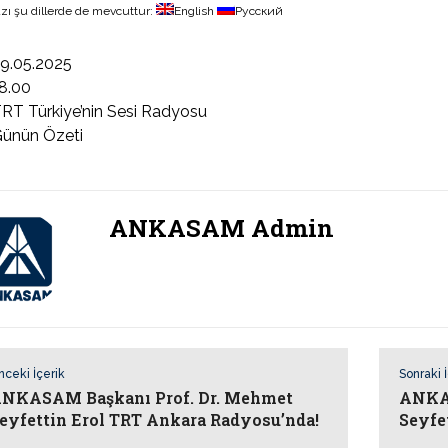
zı şu dillerde de mevcuttur:
English
Русский
9.05.2025
8.00
RT Türkiye’nin Sesi Radyosu
ünün Özeti
ANKASAM Admin
nceki İçerik
Sonraki 
NKASAM Başkanı Prof. Dr. Mehmet
ANKAS
eyfettin Erol TRT Ankara Radyosu’nda!
Seyfe