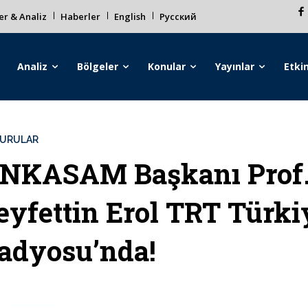
r & Analiz
Haberler
English
Русский
Analiz
Bölgeler
Konular
Yayınlar
Etkin
URULAR
NKASAM Başkanı Prof.
eyfettin Erol TRT Türki
adyosu’nda!