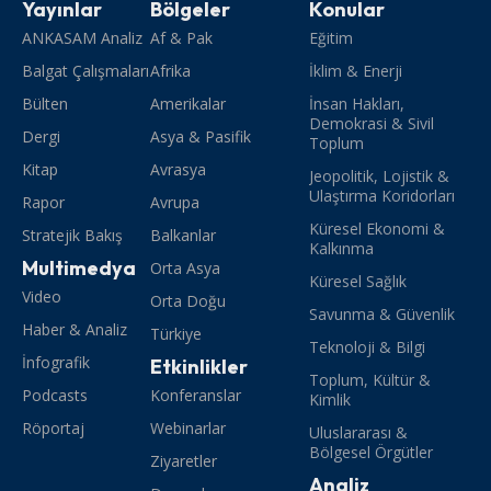
Yayınlar
Bölgeler
Konular
ANKASAM Analiz
Af & Pak
Eğitim
Balgat Çalışmaları
Afrika
İklim & Enerji
Bülten
Amerikalar
İnsan Hakları,
Demokrasi & Sivil
Dergi
Asya & Pasifik
Toplum
Kitap
Avrasya
Jeopolitik, Lojistik &
Ulaştırma Koridorları
Rapor
Avrupa
Küresel Ekonomi &
Stratejik Bakış
Balkanlar
Kalkınma
Multimedya
Orta Asya
Küresel Sağlık
Video
Orta Doğu
Savunma & Güvenlik
Haber & Analiz
Türkiye
Teknoloji & Bilgi
İnfografik
Etkinlikler
Toplum, Kültür &
Podcasts
Konferanslar
Kimlik
Röportaj
Webinarlar
Uluslararası &
Bölgesel Örgütler
Ziyaretler
Analiz