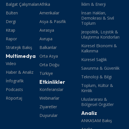
Balgat Çalışmaları
Afrika
İklim & Enerji
Bülten
Amerikalar
İnsan Hakları,
Demokrasi & Sivil
Dergi
Asya & Pasifik
Toplum
Kitap
Avrasya
Jeopolitik, Lojistik &
Ulaştırma Koridorları
Rapor
Avrupa
Küresel Ekonomi &
Stratejik Bakış
Balkanlar
Kalkınma
Multimedya
Orta Asya
Küresel Sağlık
Video
Orta Doğu
Savunma & Güvenlik
Haber & Analiz
Türkiye
Teknoloji & Bilgi
İnfografik
Etkinlikler
Toplum, Kültür &
Podcasts
Konferanslar
Kimlik
Röportaj
Webinarlar
Uluslararası &
Bölgesel Örgütler
Ziyaretler
Analiz
Duyurular
ANKASAM Bakış