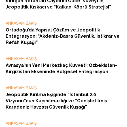
Kırılgan Refahtan Caydırıcı Güce: Kuveyt’in
Jeopolitik Kıskacı ve “Kalkan-Köprü Stratejisi”
ANKASAM BAKIŞ
Ortadoğu’da Yapısal Çözüm ve Jeopolitik
Entegrasyon: “Akdeniz-Basra Güvenlik, İstikrar ve
Refah Kuşağı”
ANKASAM BAKIŞ
Avrasya’nın Yeni Merkezkaç Kuvveti: Özbekistan-
Kırgızistan Ekseninde Bölgesel Entegrasyon
ANKASAM BAKIŞ
Jeopolitik Kırılma Eşiğinde “İstanbul 2.0
Vizyonu”nun Kaçınılmazlığı ve “Genişletilmiş
Karadeniz Havzası Güvenlik Kuşağı”
ANKASAM BAKIŞ