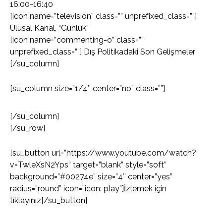
16:00-16:40
[icon name=”television” class=”” unprefixed_class=””]
Ulusal Kanal, “Günlük”
[icon name=”commenting-o” class=””
unprefixed_class=””] Dış Politikadaki Son Gelişmeler
[/su_column]
[su_column size=”1/4″ center=”no” class=””]
[/su_column]
[/su_row]
[su_button url=”https://www.youtube.com/watch?
v=TwleXsN2Yps” target=”blank” style=”soft”
background=”#00274e” size=”4″ center=”yes”
radius=”round” icon=”icon: play”]İzlemek için
tıklayınız[/su_button]