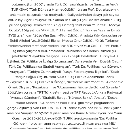
bulunmuştur. 2007 yılında Türk Dünyası Yazarlar ve Sanatçılar Vakfı
(TÜRKSAV) “Türk Dünyası Hizmet Ödülü”nü alan Prof. Erol, akademik
anlamdaki çalışmaları ve medyadaki faaliyetlerinden dolayı çok sayıda
ödüle layık görülmüştür. Bunlardan bazıları şu şekilde sıralanabilir: 2013
yılında Çağdaş Demokratlar Birliği Derneği tarafından “Yılın Yazılı Medya
Ödülü”, 2015 yılında “APM 10. Yıl Hizmet Ödülü”, Türkiye Yazarlar Birliği
(TYB) tarafından “2015 Yılın Basın-Fikir Ödülü”, Anadolu Köy Korucuları ve
Şehit Aileleri “2016 Gönül Elçileri Medya Onur Ödülü”, Yörük Türkmen
Federasyonları tarafından verilen “2016 Türkiye Onur Ödülü”. Prof. Erol’un
15 kitap çalışması bulunmaktadır. Bunlardan bazılarının isimleri şu
şekildedir: “Hayalden Gerçeğe Türk Birleşik Devletleri”, “Türkiye-AB
İlişkileri: Dış Politika ve İç Yapı Sorunsalları”, “Avrasya’da Yeni Büyük Oyun”,
“Türk Dış Politikasında Strateji Arayışları”, “Türk Dış Politikasında Güvenlik
Arayışları”, “Türkiye Cumhuriyeti-Rusya Federasyonu İlişkileri”, “Sıcak
Barışın Soğuk Örgütü Yeni NATO”, “Dış Politika Analizinde Teorik
Yaklaşımlar: Türk Dış Politikası Örneği”, “Krizler ve Kriz Yönetimi: Aktörler ve
Örnek Olaylar”, “Kazakistan” ve “Uluslararası İlişkilerde Güncel Sorunlar”.
2002’den bu yana TRT Türkiye’nin sesi ve TRT Radyo 1 (Ankara Radyosu)
“Avrasya Gündemi”, “Stratejik Bakış”, “Küresel Bakış”, “Analiz”, “Dosya”,
“Haber Masası”, “Gündemin Öteki Yüzü” gibi radyo programlarını
gerçekleştirmiş olan Prof. Erol, TRT INT televizyonunda 2004-2007 yılları
arasında “Arayış”, 2007-2010 yılları arasında Kanal A televizyonunda “Sınır
Ötesi” ve 2020-2021’de de BBN TÜRK televizyonunda “Dış Politika
Gündemi” programlarını yapmıştır. 2012-2018 yılları arasında Millî
Gazete’de “Arayış” adlı köşesinde dış politika yazıları yayımlanan Prof.