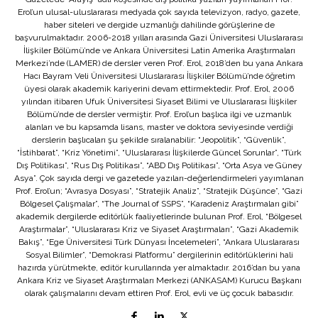
Erol’un ulusal-uluslararası medyada çok sayıda televizyon, radyo, gazete,
haber siteleri ve dergide uzmanlığı dahilinde görüşlerine de
başvurulmaktadır. 2006-2018 yılları arasında Gazi Üniversitesi Uluslararası
İlişkiler Bölümü’nde ve Ankara Üniversitesi Latin Amerika Araştırmaları
Merkezi’nde (LAMER) de dersler veren Prof. Erol, 2018’den bu yana Ankara
Hacı Bayram Veli Üniversitesi Uluslararası İlişkiler Bölümü’nde öğretim
üyesi olarak akademik kariyerini devam ettirmektedir. Prof. Erol, 2006
yılından itibaren Ufuk Üniversitesi Siyaset Bilimi ve Uluslararası İlişkiler
Bölümü’nde de dersler vermiştir. Prof. Erol’un başlıca ilgi ve uzmanlık
alanları ve bu kapsamda lisans, master ve doktora seviyesinde verdiği
derslerin başlıcaları şu şekilde sıralanabilir: “Jeopolitik”, “Güvenlik”,
“İstihbarat”, “Kriz Yönetimi”, “Uluslararası İlişkilerde Güncel Sorunlar”, “Türk
Dış Politikası”, “Rus Dış Politikası”, “ABD Dış Politikası”, “Orta Asya ve Güney
Asya”. Çok sayıda dergi ve gazetede yazıları-değerlendirmeleri yayımlanan
Prof. Erol’un; “Avrasya Dosyası”, “Stratejik Analiz”, “Stratejik Düşünce”, “Gazi
Bölgesel Çalışmalar”, “The Journal of SSPS”, “Karadeniz Araştırmaları gibi”
akademik dergilerde editörlük faaliyetlerinde bulunan Prof. Erol, “Bölgesel
Araştırmalar”, “Uluslararası Kriz ve Siyaset Araştırmaları”, “Gazi Akademik
Bakış”, “Ege Üniversitesi Türk Dünyası İncelemeleri”, “Ankara Uluslararası
Sosyal Bilimler”, “Demokrasi Platformu” dergilerinin editörlüklerini hali
hazırda yürütmekte, editör kurullarında yer almaktadır. 2016’dan bu yana
Ankara Kriz ve Siyaset Araştırmaları Merkezi (ANKASAM) Kurucu Başkanı
olarak çalışmalarını devam ettiren Prof. Erol, evli ve üç çocuk babasıdır.