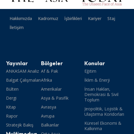
Hakkımızda
Kadromuz
İşbirlikleri
Kariyer
Staj
İletişim
Yayınlar
Bölgeler
Konular
ANKASAM Analiz
Af & Pak
Eğitim
Balgat Çalışmaları
Afrika
İklim & Enerji
Bülten
Amerikalar
İnsan Hakları,
Demokrasi & Sivil
Dergi
Asya & Pasifik
Toplum
Kitap
Avrasya
Jeopolitik, Lojistik &
Ulaştırma Koridorları
Rapor
Avrupa
Küresel Ekonomi &
Stratejik Bakış
Balkanlar
Kalkınma
Multimedya
Orta Asya