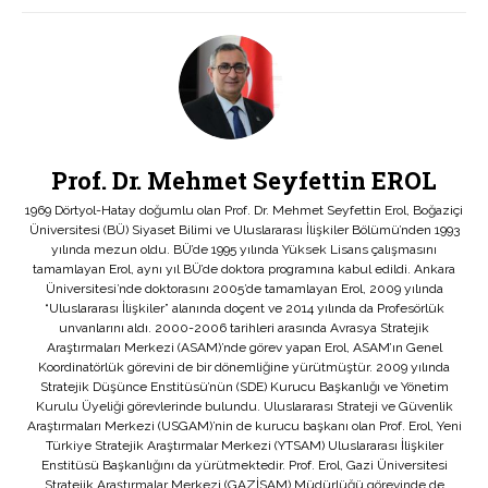
Prof. Dr. Mehmet Seyfettin EROL
1969 Dörtyol-Hatay doğumlu olan Prof. Dr. Mehmet Seyfettin Erol, Boğaziçi
Üniversitesi (BÜ) Siyaset Bilimi ve Uluslararası İlişkiler Bölümü’nden 1993
yılında mezun oldu. BÜ’de 1995 yılında Yüksek Lisans çalışmasını
tamamlayan Erol, aynı yıl BÜ’de doktora programına kabul edildi. Ankara
Üniversitesi’nde doktorasını 2005’de tamamlayan Erol, 2009 yılında
“Uluslararası İlişkiler” alanında doçent ve 2014 yılında da Profesörlük
unvanlarını aldı. 2000-2006 tarihleri arasında Avrasya Stratejik
Araştırmaları Merkezi (ASAM)’nde görev yapan Erol, ASAM’ın Genel
Koordinatörlük görevini de bir dönemliğine yürütmüştür. 2009 yılında
Stratejik Düşünce Enstitüsü’nün (SDE) Kurucu Başkanlığı ve Yönetim
Kurulu Üyeliği görevlerinde bulundu. Uluslararası Strateji ve Güvenlik
Araştırmaları Merkezi (USGAM)’nin de kurucu başkanı olan Prof. Erol, Yeni
Türkiye Stratejik Araştırmalar Merkezi (YTSAM) Uluslararası İlişkiler
Enstitüsü Başkanlığını da yürütmektedir. Prof. Erol, Gazi Üniversitesi
Stratejik Araştırmalar Merkezi (GAZİSAM) Müdürlüğü görevinde de