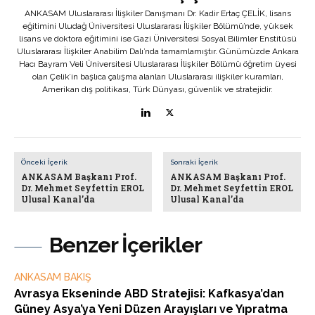
ANKASAM Uluslararası İlişkiler Danışmanı Dr. Kadir Ertaç ÇELİK, lisans
eğitimini Uludağ Üniversitesi Uluslararası İlişkiler Bölümü’nde, yüksek
lisans ve doktora eğitimini ise Gazi Üniversitesi Sosyal Bilimler Enstitüsü
Uluslararası İlişkiler Anabilim Dalı’nda tamamlamıştır. Günümüzde Ankara
Hacı Bayram Veli Üniversitesi Uluslararası İlişkiler Bölümü öğretim üyesi
olan Çelik’in başlıca çalışma alanları Uluslararası ilişkiler kuramları,
Amerikan dış politikası, Türk Dünyası, güvenlik ve stratejidir.
Önceki İçerik
Sonraki İçerik
ANKASAM Başkanı Prof.
ANKASAM Başkanı Prof.
Dr. Mehmet Seyfettin EROL
Dr. Mehmet Seyfettin EROL
Ulusal Kanal’da
Ulusal Kanal’da
Benzer İçerikler
ANKASAM BAKIŞ
Avrasya Ekseninde ABD Stratejisi: Kafkasya’dan
Güney Asya’ya Yeni Düzen Arayışları ve Yıpratma