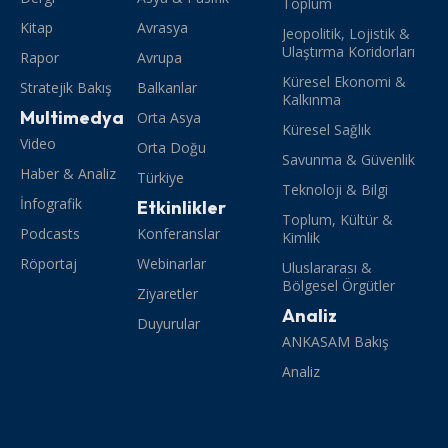
Toplum
Kitap
Avrasya
Jeopolitik, Lojistik &
Ulaştırma Koridorları
Rapor
Avrupa
Küresel Ekonomi &
Stratejik Bakış
Balkanlar
Kalkınma
Multimedya
Orta Asya
Küresel Sağlık
Video
Orta Doğu
Savunma & Güvenlik
Haber & Analiz
Türkiye
Teknoloji & Bilgi
İnfografik
Etkinlikler
Toplum, Kültür &
Podcasts
Konferanslar
Kimlik
Röportaj
Webinarlar
Uluslararası &
Bölgesel Örgütler
Ziyaretler
Analiz
Duyurular
ANKASAM Bakış
Analiz