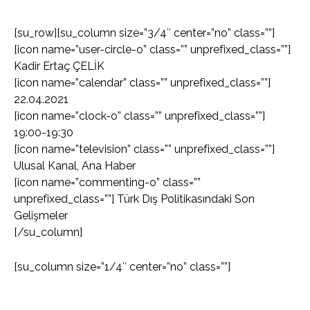
[su_row][su_column size=”3/4″ center=”no” class=””]
[icon name=”user-circle-o” class=”” unprefixed_class=””]
Kadir Ertaç ÇELİK
[icon name=”calendar” class=”” unprefixed_class=””]
22.04.2021
[icon name=”clock-o” class=”” unprefixed_class=””]
19:00-19:30
[icon name=”television” class=”” unprefixed_class=””]
Ulusal Kanal, Ana Haber
[icon name=”commenting-o” class=””
unprefixed_class=””] Türk Dış Politikasındaki Son
Gelişmeler
[/su_column]
[su_column size=”1/4″ center=”no” class=””]