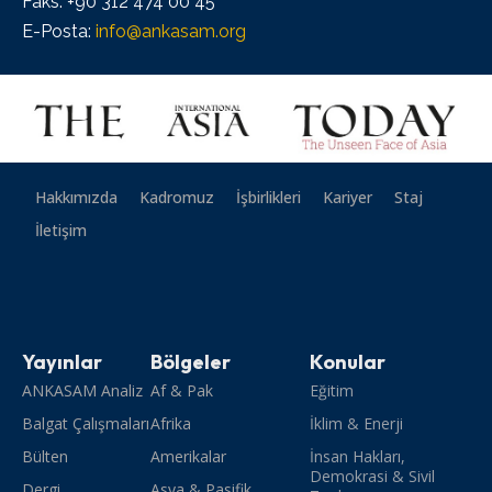
Faks: +90 312 474 00 45
E-Posta:
info@ankasam.org
Hakkımızda
Kadromuz
İşbirlikleri
Kariyer
Staj
İletişim
Yayınlar
Bölgeler
Konular
ANKASAM Analiz
Af & Pak
Eğitim
Balgat Çalışmaları
Afrika
İklim & Enerji
Bülten
Amerikalar
İnsan Hakları,
Demokrasi & Sivil
Dergi
Asya & Pasifik