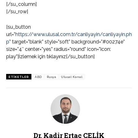
[/su_column]
[/su_row]
[su_button
url=”
https://www.ulusal.com.tr/canliyayin/canliyayin.ph
p
” target=”blank” style=”soft” background=”#00274e”
size=”4″ center=”yes” radius=”round” icon=”icon:
play”]İzlemek için tıklayınız[/su_button]
ETIKETLER
ABD
Rusya
Ulusal Kanal
Dr. Kadir Ertaç ÇELİK