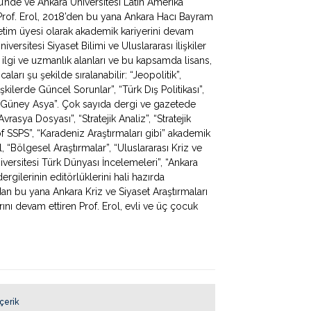
mü’nde ve Ankara Üniversitesi Latin Amerika
Prof. Erol, 2018’den bu yana Ankara Hacı Bayram
ğretim üyesi olarak akademik kariyerini devam
iversitesi Siyaset Bilimi ve Uluslararası İlişkiler
 ilgi ve uzmanlık alanları ve bu kapsamda lisans,
ları şu şekilde sıralanabilir: “Jeopolitik”,
lişkilerde Güncel Sorunlar”, “Türk Dış Politikası”,
 ve Güney Asya”. Çok sayıda dergi ve gazetede
rasya Dosyası”, “Stratejik Analiz”, “Stratejik
f SSPS”, “Karadeniz Araştırmaları gibi” akademik
, “Bölgesel Araştırmalar”, “Uluslararası Kriz ve
iversitesi Türk Dünyası İncelemeleri”, “Ankara
rgilerinin editörlüklerini hali hazırda
dan bu yana Ankara Kriz ve Siyaset Araştırmaları
ı devam ettiren Prof. Erol, evli ve üç çocuk
İçerik