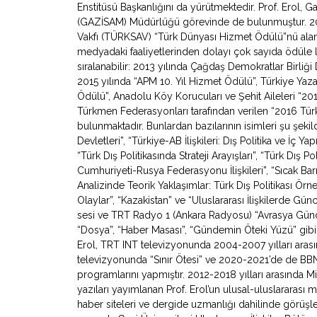
Enstitüsü Başkanlığını da yürütmektedir. Prof. Erol, Ga
(GAZİSAM) Müdürlüğü görevinde de bulunmuştur. 2007
Vakfı (TÜRKSAV) “Türk Dünyası Hizmet Ödülü”nü alan 
medyadaki faaliyetlerinden dolayı çok sayıda ödüle l
sıralanabilir: 2013 yılında Çağdaş Demokratlar Birliği
2015 yılında “APM 10. Yıl Hizmet Ödülü”, Türkiye Yazarl
Ödülü”, Anadolu Köy Korucuları ve Şehit Aileleri “2
Türkmen Federasyonları tarafından verilen “2016 Türki
bulunmaktadır. Bunlardan bazılarının isimleri şu şeki
Devletleri”, “Türkiye-AB İlişkileri: Dış Politika ve İç Y
“Türk Dış Politikasında Strateji Arayışları”, “Türk Dış Po
Cumhuriyeti-Rusya Federasyonu İlişkileri”, “Sıcak Bar
Analizinde Teorik Yaklaşımlar: Türk Dış Politikası Örne
Olaylar”, “Kazakistan” ve “Uluslararası İlişkilerde Gü
sesi ve TRT Radyo 1 (Ankara Radyosu) “Avrasya Gündemi”
“Dosya”, “Haber Masası”, “Gündemin Öteki Yüzü” gibi
Erol, TRT INT televizyonunda 2004-2007 yılları arasın
televizyonunda “Sınır Ötesi” ve 2020-2021’de de BB
programlarını yapmıştır. 2012-2018 yılları arasında Mil
yazıları yayımlanan Prof. Erol’un ulusal-uluslararası
haber siteleri ve dergide uzmanlığı dahilinde görüşl