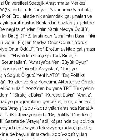
zi Üniversitesi Stratejik Araştırmalar Merkezi
 yılında Türk Dünyası Yazarlar ve Sanatçılar
Prof. Erol, akademik anlamdaki çalışmaları ve
ayık görülmüştür. Bunlardan bazıları şu şekilde
 Derneği tarafından “Yılın Yazılı Medya Ödülü”,
ar Birliği (TYB) tarafından “2015 Yılın Basın-Fikir
016 Gönül Elçileri Medya Onur Ödülü”, Yörük
ye Onur Ödülü”. Prof. Erol’un 15 kitap çalışması
ldedir: “Hayalden Gerçeğe Türk Birleşik
apı Sorunsalları”, “Avrasya’da Yeni Büyük Oyun”,
litikasında Güvenlik Arayışları”, “Türkiye
ışın Soğuk Örgütü Yeni NATO”, “Dış Politika
ği”, “Krizler ve Kriz Yönetimi: Aktörler ve Örnek
ncel Sorunlar”. 2002’den bu yana TRT Türkiye’nin
, “Stratejik Bakış”, “Küresel Bakış”, “Analiz”,
 radyo programlarını gerçekleştirmiş olan Prof.
da “Arayış”, 2007-2010 yılları arasında Kanal A
N TÜRK televizyonunda “Dış Politika Gündemi”
lî Gazete’de “Arayış” adlı köşesinde dış politika
 medyada çok sayıda televizyon, radyo, gazete,
erine de başvurulmaktadır. 2006-2018 yılları