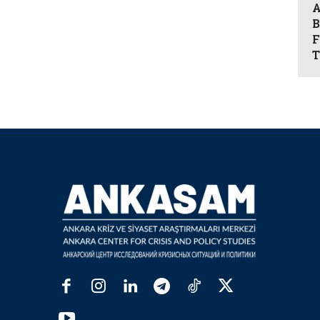
A
B
F
T