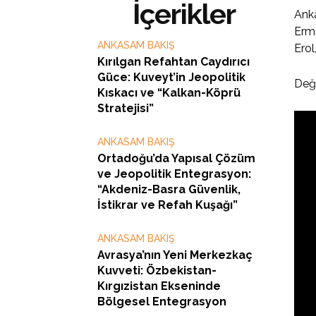
İçerikler
Anka
Erme
ANKASAM BAKIŞ
Erol
Kırılgan Refahtan Caydırıcı
Güce: Kuveyt’in Jeopolitik
Değe
Kıskacı ve “Kalkan-Köprü
Stratejisi”
ANKASAM BAKIŞ
Ortadoğu’da Yapısal Çözüm
ve Jeopolitik Entegrasyon:
“Akdeniz-Basra Güvenlik,
İstikrar ve Refah Kuşağı”
ANKASAM BAKIŞ
Avrasya’nın Yeni Merkezkaç
Kuvveti: Özbekistan-
Kırgızistan Ekseninde
Bölgesel Entegrasyon