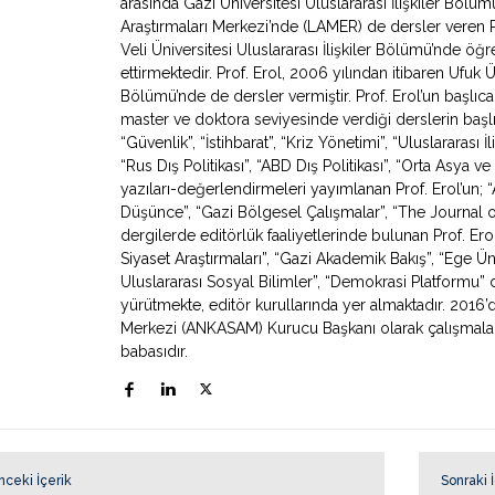
arasında Gazi Üniversitesi Uluslararası İlişkiler Bölü
Araştırmaları Merkezi’nde (LAMER) de dersler veren 
Veli Üniversitesi Uluslararası İlişkiler Bölümü’nde ö
ettirmektedir. Prof. Erol, 2006 yılından itibaren Ufuk Ün
Bölümü’nde de dersler vermiştir. Prof. Erol’un başlıca
master ve doktora seviyesinde verdiği derslerin başlıca
“Güvenlik”, “İstihbarat”, “Kriz Yönetimi”, “Uluslararası İ
“Rus Dış Politikası”, “ABD Dış Politikası”, “Orta Asya
yazıları-değerlendirmeleri yayımlanan Prof. Erol’un; “Av
Düşünce”, “Gazi Bölgesel Çalışmalar”, “The Journal o
dergilerde editörlük faaliyetlerinde bulunan Prof. Erol
Siyaset Araştırmaları”, “Gazi Akademik Bakış”, “Ege Ün
Uluslararası Sosyal Bilimler”, “Demokrasi Platformu” de
yürütmekte, editör kurullarında yer almaktadır. 2016’
Merkezi (ANKASAM) Kurucu Başkanı olarak çalışmaların
babasıdır.
nceki İçerik
Sonraki 