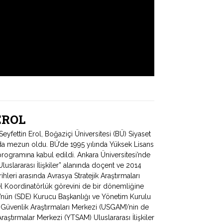
 EROL
fettin Erol, Boğaziçi Üniversitesi (BÜ) Siyaset
ında mezun oldu. BÜ’de 1995 yılında Yüksek Lisans
programına kabul edildi. Ankara Üniversitesi’nde
uslararası İlişkiler” alanında doçent ve 2014
hleri arasında Avrasya Stratejik Araştırmaları
 Koordinatörlük görevini de bir dönemliğine
ü’nün (SDE) Kurucu Başkanlığı ve Yönetim Kurulu
e Güvenlik Araştırmaları Merkezi (USGAM)’nin de
Araştırmalar Merkezi (YTSAM) Uluslararası İlişkiler