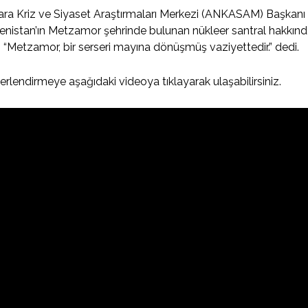
ra Kriz ve Siyaset Araştırmaları Merkezi (ANKASAM) Başkanı P
nistan’ın Metzamor şehrinde bulunan nükleer santral hakkın
, “Metzamor, bir serseri mayına dönüşmüş vaziyettedir.” dedi.
rlendirmeye aşağıdaki videoya tıklayarak ulaşabilirsiniz.