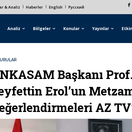
r & Analiz
Haberler
English
Русский
Analiz
Bölgeler
Konular
Yayınlar
Etkin
URULAR
NKASAM Başkanı Prof.
eyfettin Erol’un Metza
eğerlendirmeleri AZ TV’