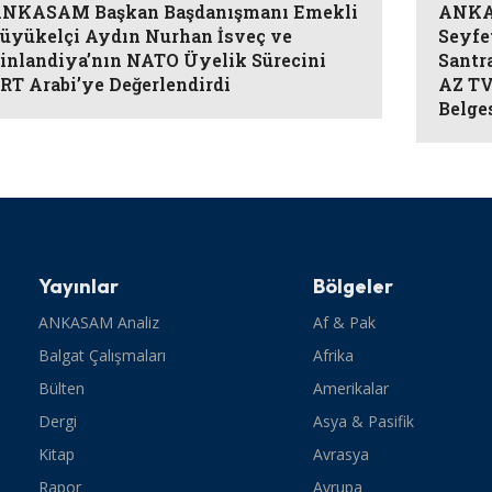
NKASAM Başkan Başdanışmanı Emekli
ANKAS
üyükelçi Aydın Nurhan İsveç ve
Seyfe
inlandiya’nın NATO Üyelik Sürecini
Santr
RT Arabi’ye Değerlendirdi
AZ TV
Belge
Yayınlar
Bölgeler
ANKASAM Analiz
Af & Pak
Balgat Çalışmaları
Afrika
Bülten
Amerikalar
Dergi
Asya & Pasifik
Kitap
Avrasya
Rapor
Avrupa