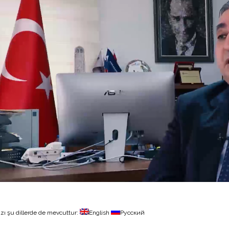
zı şu dillerde de mevcuttur:
English
Русский