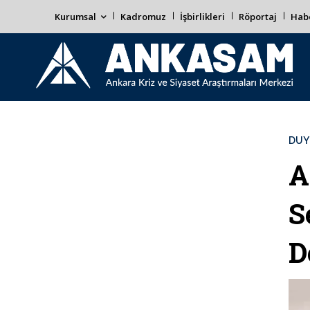
Kurumsal
Kadromuz
İşbirlikleri
Röportaj
Habe
DUY
A
S
D