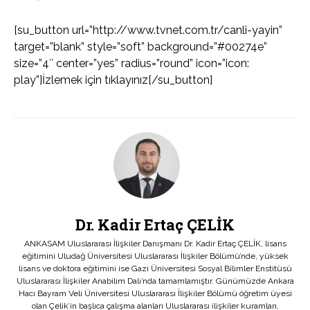
[su_button url=”http://www.tvnet.com.tr/canli-yayin”
target=”blank” style=”soft” background=”#00274e”
size=”4″ center=”yes” radius=”round” icon=”icon:
play”]İzlemek için tıklayınız[/su_button]
Dr. Kadir Ertaç ÇELİK
ANKASAM Uluslararası İlişkiler Danışmanı Dr. Kadir Ertaç ÇELİK, lisans
eğitimini Uludağ Üniversitesi Uluslararası İlişkiler Bölümü’nde, yüksek
lisans ve doktora eğitimini ise Gazi Üniversitesi Sosyal Bilimler Enstitüsü
Uluslararası İlişkiler Anabilim Dalı’nda tamamlamıştır. Günümüzde Ankara
Hacı Bayram Veli Üniversitesi Uluslararası İlişkiler Bölümü öğretim üyesi
olan Çelik’in başlıca çalışma alanları Uluslararası ilişkiler kuramları,