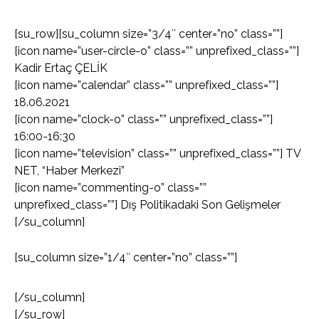
[su_row][su_column size=”3/4″ center=”no” class=””]
[icon name=”user-circle-o” class=”” unprefixed_class=””]
Kadir Ertaç ÇELİK
[icon name=”calendar” class=”” unprefixed_class=””]
18.06.2021
[icon name=”clock-o” class=”” unprefixed_class=””]
16:00-16:30
[icon name=”television” class=”” unprefixed_class=””] TV
NET, “Haber Merkezi”
[icon name=”commenting-o” class=””
unprefixed_class=””] Dış Politikadaki Son Gelişmeler
[/su_column]
[su_column size=”1/4″ center=”no” class=””]
[/su_column]
[/su_row]