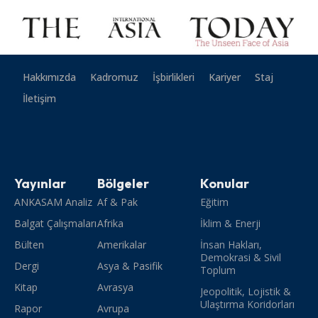
Hakkımızda
Kadromuz
İşbirlikleri
Kariyer
Staj
İletişim
Yayınlar
Bölgeler
Konular
ANKASAM Analiz
Af & Pak
Eğitim
Balgat Çalışmaları
Afrika
İklim & Enerji
Bülten
Amerikalar
İnsan Hakları,
Demokrasi & Sivil
Dergi
Asya & Pasifik
Toplum
Kitap
Avrasya
Jeopolitik, Lojistik &
Ulaştırma Koridorları
Rapor
Avrupa