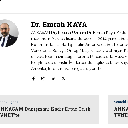
Dr. Emrah KAYA
ANKASAM Dış Politika Uzmanı Dr. Emrah Kaya, Akdeniz 
mezundur. Yüksek lisans derecesini 2014 yılında Süley
Bölümü’nde hazırladığı “Latin Amerika'da Sol Liderlerin
Venezuela-Bolivya Örneği” başlıklı teziyle almıştır. 
üniversitede hazırladığı "Terörle Mücadelede Müzak
teziyle elde etmiştir. İyi derecede İngilizce bilen Kaya
Amerika, terörizm ve barış süreçleridir.
nceki İçerik
Sonraki 
NKASAM Danışmanı Kadir Ertaç Çelik
ANKAS
VNET’te
TVNE