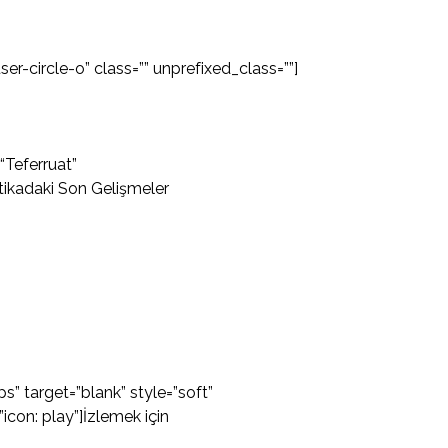
er-circle-o” class=”” unprefixed_class=””]
“Teferruat”
tikadaki Son Gelişmeler
 target=”blank” style=”soft”
con: play”]İzlemek için