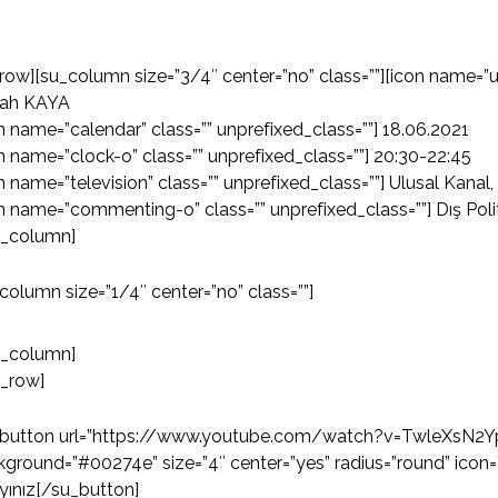
row][su_column size=”3/4″ center=”no” class=””][icon name=”us
ah KAYA
n name=”calendar” class=”” unprefixed_class=””] 18.06.2021
n name=”clock-o” class=”” unprefixed_class=””] 20:30-22:45
n name=”television” class=”” unprefixed_class=””] Ulusal Kanal, 
n name=”commenting-o” class=”” unprefixed_class=””] Dış Poli
u_column]
column size=”1/4″ center=”no” class=””]
u_column]
u_row]
_button url=”https://www.youtube.com/watch?v=TwleXsN2Yps”
ground=”#00274e” size=”4″ center=”yes” radius=”round” icon=”i
ayınız[/su_button]