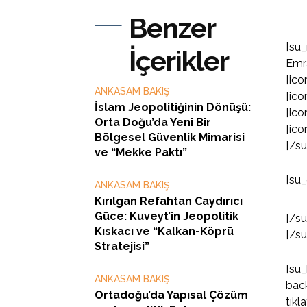
Benzer
[su_
İçerikler
Emr
[ico
ANKASAM BAKIŞ
[ico
İslam Jeopolitiğinin Dönüşü:
[ico
Orta Doğu’da Yeni Bir
[ico
Bölgesel Güvenlik Mimarisi
[/s
ve “Mekke Paktı”
[su_
ANKASAM BAKIŞ
Kırılgan Refahtan Caydırıcı
Güce: Kuveyt’in Jeopolitik
[/s
Kıskacı ve “Kalkan-Köprü
[/s
Stratejisi”
[su
ANKASAM BAKIŞ
back
Ortadoğu’da Yapısal Çözüm
tıkl