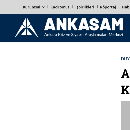
Kurumsal
Kadromuz
İşbirlikleri
Röportaj
Habe
DUY
A
K