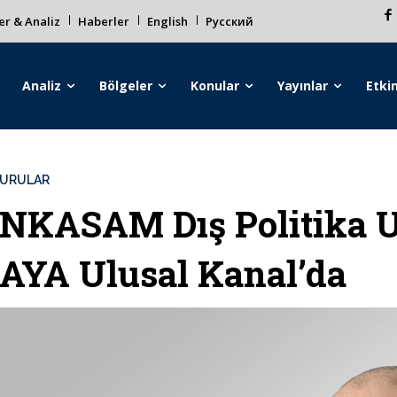
r & Analiz
Haberler
English
Русский
Analiz
Bölgeler
Konular
Yayınlar
Etkin
URULAR
NKASAM Dış Politika 
AYA Ulusal Kanal’da