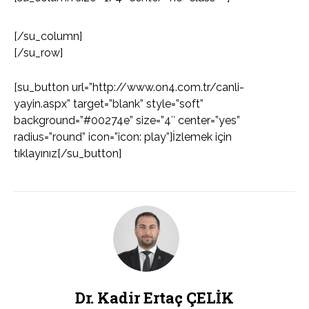
[/su_column]
[/su_row]
[su_button url=”http://www.on4.com.tr/canli-
yayin.aspx” target=”blank” style=”soft”
background=”#00274e” size=”4″ center=”yes”
radius=”round” icon=”icon: play”]İzlemek için
tıklayınız[/su_button]
Dr. Kadir Ertaç ÇELİK