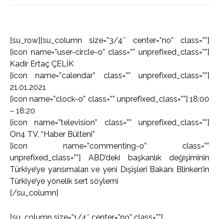
[su_row][su_column size=”3/4″ center=”no” class=””]
[icon name=”user-circle-o” class=”” unprefixed_class=””]
Kadir Ertaç ÇELİK
[icon name=”calendar” class=”” unprefixed_class=””]
21.01.2021
[icon name=”clock-o” class=”” unprefixed_class=””] 18:00
– 18:20
[icon name=”television” class=”” unprefixed_class=””]
On4 TV, “Haber Bülteni”
[icon name=”commenting-o” class=””
unprefixed_class=””] ABD’deki başkanlık değişiminin
Türkiye’ye yansımaları ve yeni Dışişleri Bakanı Blinken’in
Türkiye’ye yönelik sert söylemi
[/su_column]
[su_column size=”1/4″ center=”no” class=””]