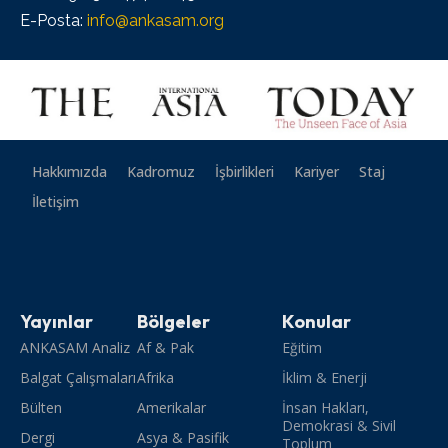
E-Posta:
info@ankasam.org
Hakkımızda
Kadromuz
İşbirlikleri
Kariyer
Staj
İletişim
Yayınlar
Bölgeler
Konular
ANKASAM Analiz
Af & Pak
Eğitim
Balgat Çalışmaları
Afrika
İklim & Enerji
Bülten
Amerikalar
İnsan Hakları,
Demokrasi & Sivil
Dergi
Asya & Pasifik
Toplum