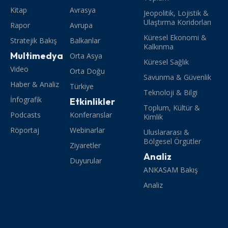
Kitap
Avrasya
Jeopolitik, Lojistik &
Ulaştırma Koridorları
Rapor
Avrupa
Küresel Ekonomi &
Stratejik Bakış
Balkanlar
Kalkınma
Multimedya
Orta Asya
Küresel Sağlık
Video
Orta Doğu
Savunma & Güvenlik
Haber & Analiz
Türkiye
Teknoloji & Bilgi
İnfografik
Etkinlikler
Toplum, Kültür &
Podcasts
Konferanslar
Kimlik
Röportaj
Webinarlar
Uluslararası &
Bölgesel Örgütler
Ziyaretler
Analiz
Duyurular
ANKASAM Bakış
Analiz