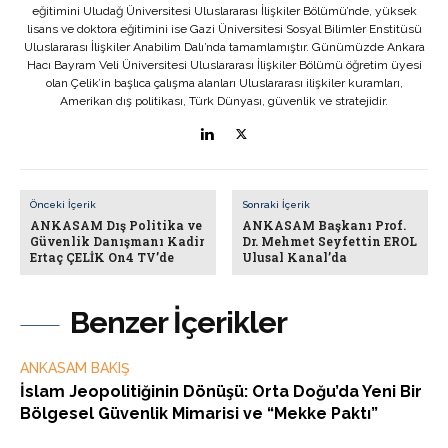
eğitimini Uludağ Üniversitesi Uluslararası İlişkiler Bölümü’nde, yüksek
lisans ve doktora eğitimini ise Gazi Üniversitesi Sosyal Bilimler Enstitüsü
Uluslararası İlişkiler Anabilim Dalı’nda tamamlamıştır. Günümüzde Ankara
Hacı Bayram Veli Üniversitesi Uluslararası İlişkiler Bölümü öğretim üyesi
olan Çelik’in başlıca çalışma alanları Uluslararası ilişkiler kuramları,
Amerikan dış politikası, Türk Dünyası, güvenlik ve stratejidir.
Önceki İçerik
Sonraki İçerik
ANKASAM Dış Politika ve
ANKASAM Başkanı Prof.
Güvenlik Danışmanı Kadir
Dr. Mehmet Seyfettin EROL
Ertaç ÇELİK On4 TV’de
Ulusal Kanal’da
Benzer İçerikler
ANKASAM BAKIŞ
İslam Jeopolitiğinin Dönüşü: Orta Doğu’da Yeni Bir
Bölgesel Güvenlik Mimarisi ve “Mekke Paktı”