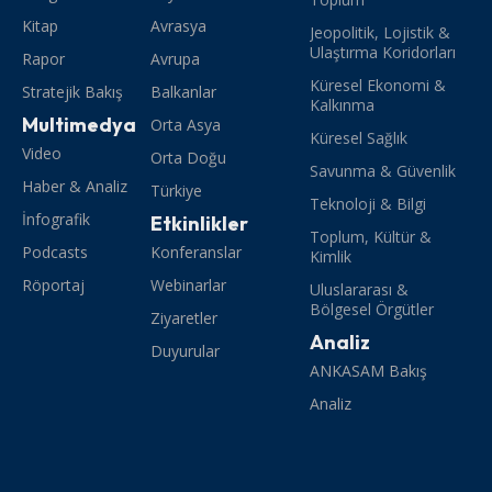
Kitap
Avrasya
Jeopolitik, Lojistik &
Ulaştırma Koridorları
Rapor
Avrupa
Küresel Ekonomi &
Stratejik Bakış
Balkanlar
Kalkınma
Multimedya
Orta Asya
Küresel Sağlık
Video
Orta Doğu
Savunma & Güvenlik
Haber & Analiz
Türkiye
Teknoloji & Bilgi
İnfografik
Etkinlikler
Toplum, Kültür &
Podcasts
Konferanslar
Kimlik
Röportaj
Webinarlar
Uluslararası &
Bölgesel Örgütler
Ziyaretler
Analiz
Duyurular
ANKASAM Bakış
Analiz