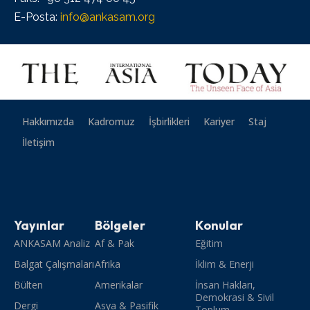
E-Posta:
info@ankasam.org
Hakkımızda
Kadromuz
İşbirlikleri
Kariyer
Staj
İletişim
Yayınlar
Bölgeler
Konular
ANKASAM Analiz
Af & Pak
Eğitim
Balgat Çalışmaları
Afrika
İklim & Enerji
Bülten
Amerikalar
İnsan Hakları,
Demokrasi & Sivil
Dergi
Asya & Pasifik
Toplum