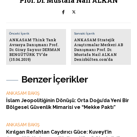
Prof. Dr. Mustafa Nail ALKAN
Önceki İçerik
Sonraki İçerik
ANKASAM Think Tank
ANKASAM Stratejik
Avrasya Danışmanı Prof.
Araştırmalar Merkezi AB
Dr. Giray Saynur DERMAN
Danışmanı Prof. Dr.
BENGÜTÜRK TV’de
Mustafa Nail ALKAN
(15.04.2019)
Denizbülten.com’da
Benzer İçerikler
ANKASAM BAKIŞ
İslam Jeopolitiğinin Dönüşü: Orta Doğu’da Yeni Bir
Bölgesel Güvenlik Mimarisi ve “Mekke Paktı”
ANKASAM BAKIŞ
Kırılgan Refahtan Caydırıcı Güce: Kuveyt’in