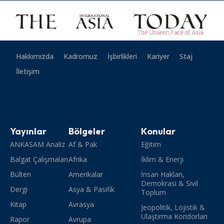
Hakkımızda
Kadromuz
İşbirlikleri
Kariyer
Staj
İletişim
Yayınlar
Bölgeler
Konular
ANKASAM Analiz
Af & Pak
Eğitim
Balgat Çalışmaları
Afrika
İklim & Enerji
Bülten
Amerikalar
İnsan Hakları,
Demokrasi & Sivil
Dergi
Asya & Pasifik
Toplum
Kitap
Avrasya
Jeopolitik, Lojistik &
Ulaştırma Koridorları
Rapor
Avrupa