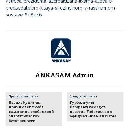
vstreca-prezidenta-azerbaidzana-ilxama-alieva-s-
predsedatelem-kitaya-si-czinpinom-v-rassirennom-
sostave-608446
ANKASAM Admin
Предыдущая статья
Следующая статья
Великобритания
Гурбангулы
принимает у себя
Бердымухамедов
саммит по глобальной
посетил Узбекистан с
энергетической
официальным визитом
безопасности