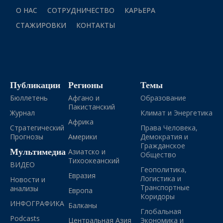
О НАС
СОТРУДНИЧЕСТВО
КАРЬЕРА
СТАЖИРОВКИ
КОНТАКТЫ
Публикации
Регионы
Темы
Бюллетень
Афгано и
Образование
Пакистанский
Журнал
Климат и Энергетика
Африка
Стратегический
Права Человека,
Прогнозы
Америки
Демократия и
Гражданское
Мультимедиа
Азиатско и
Общество
Тихоокеанский
ВИДЕО
Геополитика,
Евразия
Логистика и
Новости и
Транспортные
анализы
Европа
Коридоры
ИНФОГРАФИКА
Балканы
Глобальная
Podcasts
Центральная Азия
Экономика и