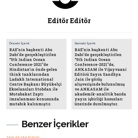
Editör Editör
Önceki İçerik
Sonraki İçerik
BAE’nin başkenti Abu
BAE’nin başkenti Abu
Dabi’de gerçekleştirilen
Dabi’de gerçekleştirilen
“5th Indian Ocean
“5th Indian Ocean
Conference-2021″de
Conference-2021″de,
Hindistan’ın önde gelen
ANKASAM ile Vijayvaani
think tanklarından
Editörü Sayın Sandhya
Ladakh International
Jain ile görüş
Centre Başkanı Büyükelçi
alışverişinde bulunulmuş
Ekselansları Stobdan ile
ve ANKASAM ile
Mutabakat Zaptı
akademik-analitik bazda
imzalanması konusunda
yayın işbirliği hususları
mutabık kalınmıştır.
üzerinde durulmuştur.
Benzer İçerikler