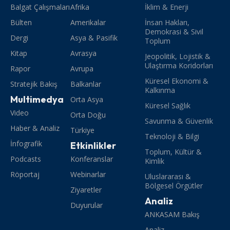
Balgat Çalışmaları
Afrika
İklim & Enerji
Bülten
Amerikalar
İnsan Hakları,
Demokrasi & Sivil
Dergi
Asya & Pasifik
Toplum
Kitap
Avrasya
Jeopolitik, Lojistik &
Ulaştırma Koridorları
Rapor
Avrupa
Küresel Ekonomi &
Stratejik Bakış
Balkanlar
Kalkınma
Multimedya
Orta Asya
Küresel Sağlık
Video
Orta Doğu
Savunma & Güvenlik
Haber & Analiz
Türkiye
Teknoloji & Bilgi
İnfografik
Etkinlikler
Toplum, Kültür &
Podcasts
Konferanslar
Kimlik
Röportaj
Webinarlar
Uluslararası &
Bölgesel Örgütler
Ziyaretler
Analiz
Duyurular
ANKASAM Bakış
Analiz