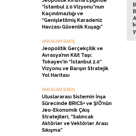
Jeopolitik Kırılma Eşiğinde
B
“İstanbul 2.0 Vizyonu”nun
B
Kaçınılmazlığı ve
A
“Genişletilmiş Karadeniz
b
Havzası Güvenlik Kuşağı”
y
ANKASAM BAKIŞ
Jeopolitik Gerçekçilik ve
Avrasya’nın Kilit Taşı:
Tokayev’in “İstanbul 2.0”
Vizyonu ve Barışın Stratejik
Yol Haritası
ANKASAM BAKIŞ
Uluslararası Sistemin İnşa
Sürecinde BRICS+ ve ŞİÖ’nün
Jeo-Ekonomik Çıkış
Stratejileri, “Salıncak
Aktörler ve Vektörler Arası
Sıkışma”