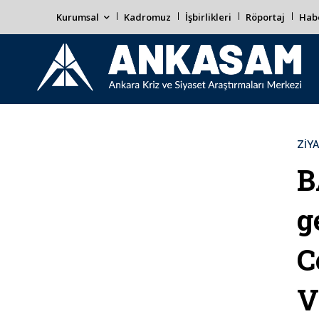
Kurumsal
Kadromuz
İşbirlikleri
Röportaj
Habe
ZIY
B
g
C
V