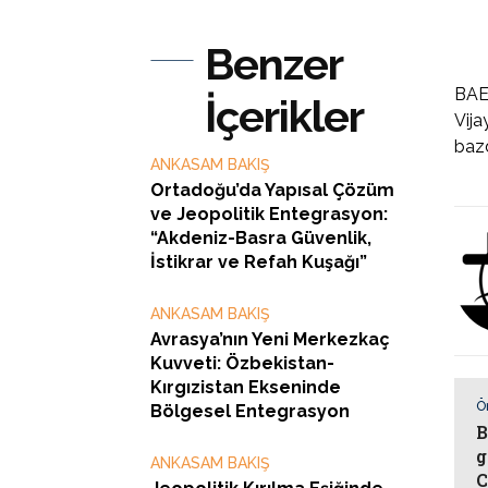
Benzer
BAE’
İçerikler
Vija
bazd
ANKASAM BAKIŞ
Ortadoğu’da Yapısal Çözüm
ve Jeopolitik Entegrasyon:
“Akdeniz-Basra Güvenlik,
İstikrar ve Refah Kuşağı”
ANKASAM BAKIŞ
Avrasya’nın Yeni Merkezkaç
Kuvveti: Özbekistan-
Kırgızistan Ekseninde
Ö
Bölgesel Entegrasyon
B
g
ANKASAM BAKIŞ
C