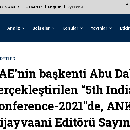
r & Analiz
Haberler
English
Русский
Analiz
Bölgeler
Konular
Yayınlar
Etkin
ARETLER
AE’nin başkenti Abu Da
erçekleştirilen “5th Ind
onference-2021″de, AN
ijayvaani Editörü Sayı