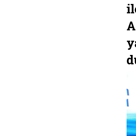
i
A
y
d