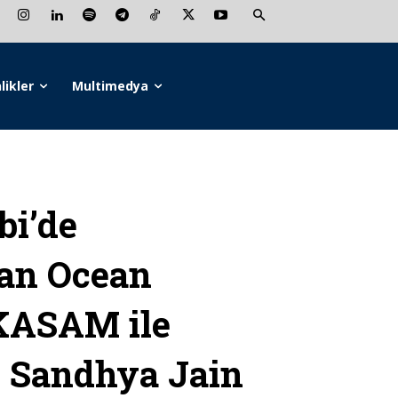
likler
Multimedya
bi’de
ian Ocean
KASAM ile
n Sandhya Jain