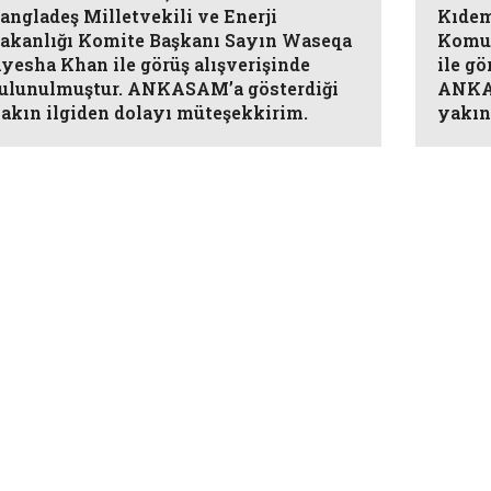
angladeş Milletvekili ve Enerji
Kıdem
akanlığı Komite Başkanı Sayın Waseqa
Komut
yesha Khan ile görüş alışverişinde
ile gö
ulunulmuştur. ANKASAM’a gösterdiği
ANKAS
akın ilgiden dolayı müteşekkirim.
yakın