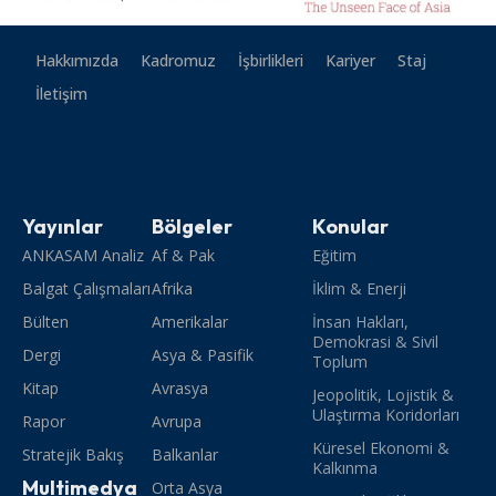
Hakkımızda
Kadromuz
İşbirlikleri
Kariyer
Staj
İletişim
Yayınlar
Bölgeler
Konular
ANKASAM Analiz
Af & Pak
Eğitim
Balgat Çalışmaları
Afrika
İklim & Enerji
Bülten
Amerikalar
İnsan Hakları,
Demokrasi & Sivil
Dergi
Asya & Pasifik
Toplum
Kitap
Avrasya
Jeopolitik, Lojistik &
Ulaştırma Koridorları
Rapor
Avrupa
Küresel Ekonomi &
Stratejik Bakış
Balkanlar
Kalkınma
Multimedya
Orta Asya