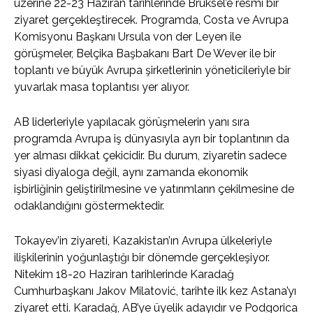
üzerine 22-23 Haziran tarihlerinde Brüksel’e resmi bir
ziyaret gerçekleştirecek. Programda, Costa ve Avrupa
Komisyonu Başkanı Ursula von der Leyen ile
görüşmeler, Belçika Başbakanı Bart De Wever ile bir
toplantı ve büyük Avrupa şirketlerinin yöneticileriyle bir
yuvarlak masa toplantısı yer alıyor.
AB liderleriyle yapılacak görüşmelerin yanı sıra
programda Avrupa iş dünyasıyla ayrı bir toplantının da
yer alması dikkat çekicidir. Bu durum, ziyaretin sadece
siyasi diyaloga değil, aynı zamanda ekonomik
işbirliğinin geliştirilmesine ve yatırımların çekilmesine de
odaklandığını göstermektedir.
Tokayev’in ziyareti, Kazakistan’ın Avrupa ülkeleriyle
ilişkilerinin yoğunlaştığı bir dönemde gerçekleşiyor.
Nitekim 18-20 Haziran tarihlerinde Karadağ
Cumhurbaşkanı Jakov Milatović, tarihte ilk kez Astana’yı
ziyaret etti. Karadağ, AB’ye üyelik adayıdır ve Podgorica