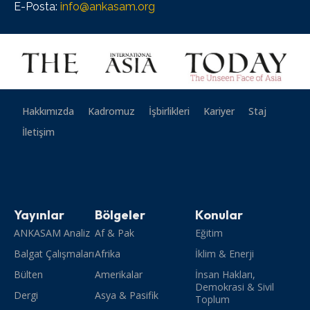
E-Posta:
info@ankasam.org
Hakkımızda
Kadromuz
İşbirlikleri
Kariyer
Staj
İletişim
Yayınlar
Bölgeler
Konular
ANKASAM Analiz
Af & Pak
Eğitim
Balgat Çalışmaları
Afrika
İklim & Enerji
Bülten
Amerikalar
İnsan Hakları,
Demokrasi & Sivil
Dergi
Asya & Pasifik
Toplum