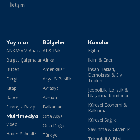
İletişim
Yayınlar
Bölgeler
Konular
ANKASAM Analiz
Af & Pak
Eğitim
Balgat Çalışmaları
Afrika
İklim & Enerji
Bülten
Amerikalar
İnsan Hakları,
Demokrasi & Sivil
Dergi
Asya & Pasifik
Toplum
Kitap
Avrasya
Jeopolitik, Lojistik &
Ulaştırma Koridorları
Rapor
Avrupa
Küresel Ekonomi &
Stratejik Bakış
Balkanlar
Kalkınma
Multimedya
Orta Asya
Küresel Sağlık
Video
Orta Doğu
Savunma & Güvenlik
Haber & Analiz
Türkiye
Teknoloji & Bilgi