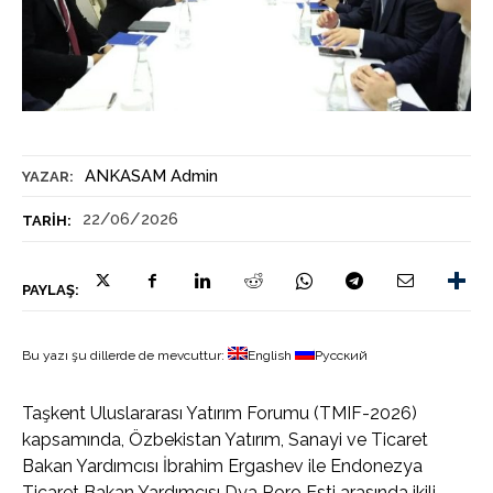
ANKASAM Admin
YAZAR:
22/06/2026
TARIH:
PAYLAŞ:
Bu yazı şu dillerde de mevcuttur:
English
Русский
Taşkent Uluslararası Yatırım Forumu (TMIF-2026)
kapsamında, Özbekistan Yatırım, Sanayi ve Ticaret
Bakan Yardımcısı İbrahim Ergashev ile Endonezya
Ticaret Bakan Yardımcısı Dya Roro Esti arasında ikili