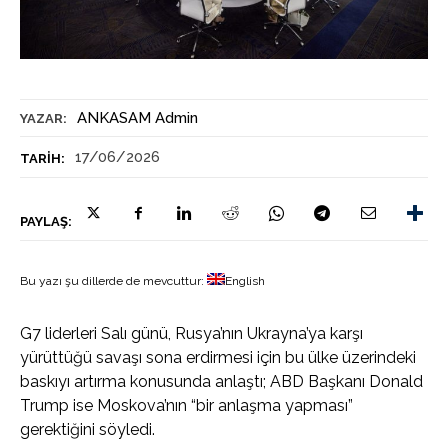
ANKASAM Admin
YAZAR:
17/06/2026
TARIH:
PAYLAŞ:
Bu yazı şu dillerde de mevcuttur:
English
G7 liderleri Salı günü, Rusya’nın Ukrayna’ya karşı
yürüttüğü savaşı sona erdirmesi için bu ülke üzerindeki
baskıyı artırma konusunda anlaştı; ABD Başkanı Donald
Trump ise Moskova’nın “bir anlaşma yapması”
gerektiğini söyledi.