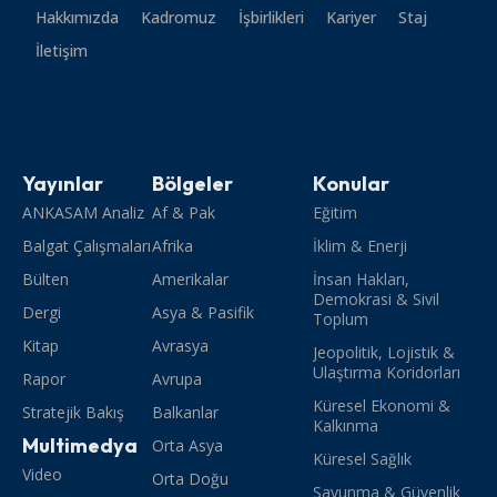
Hakkımızda
Kadromuz
İşbirlikleri
Kariyer
Staj
İletişim
Yayınlar
Bölgeler
Konular
ANKASAM Analiz
Af & Pak
Eğitim
Balgat Çalışmaları
Afrika
İklim & Enerji
Bülten
Amerikalar
İnsan Hakları,
Demokrasi & Sivil
Dergi
Asya & Pasifik
Toplum
Kitap
Avrasya
Jeopolitik, Lojistik &
Ulaştırma Koridorları
Rapor
Avrupa
Küresel Ekonomi &
Stratejik Bakış
Balkanlar
Kalkınma
Multimedya
Orta Asya
Küresel Sağlık
Video
Orta Doğu
Savunma & Güvenlik