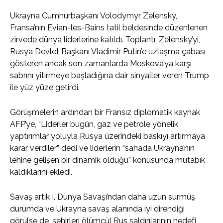
Ukrayna Cumhurbaşkanı Volodymyr Zelensky,
Fransa’nın Evian-les-Bains tatil beldesinde düzenlenen
zirvede dünya liderlerine katıldı. Toplantı, Zelensky’yi,
Rusya Devlet Başkanı Vladimir Putin’e uzlaşma çabası
gösteren ancak son zamanlarda Moskova’ya karşı
sabrını yitirmeye başladığına dair sinyaller veren Trump
ile yüz yüze getirdi.
Görüşmelerin ardından bir Fransız diplomatik kaynak
AFP’ye, “Liderler bugün, gaz ve petrole yönelik
yaptırımlar yoluyla Rusya üzerindeki baskıyı artırmaya
karar verdiler” dedi ve liderlerin “sahada Ukrayna’nın
lehine gelişen bir dinamik olduğu” konusunda mutabık
kaldıklarını ekledi.
Savaş artık I. Dünya Savaşı’ndan daha uzun sürmüş
durumda ve Ukrayna savaş alanında iyi direndiği
görülse de, şehirleri ölümcül Rus saldırılarının hedefi