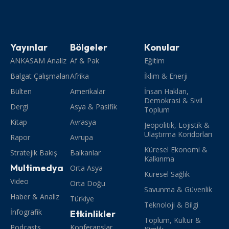
Yayınlar
Bölgeler
Konular
ANKASAM Analiz
Af & Pak
Eğitim
Balgat Çalışmaları
Afrika
İklim & Enerji
Bülten
Amerikalar
İnsan Hakları,
Demokrasi & Sivil
Dergi
Asya & Pasifik
Toplum
Kitap
Avrasya
Jeopolitik, Lojistik &
Ulaştırma Koridorları
Rapor
Avrupa
Küresel Ekonomi &
Stratejik Bakış
Balkanlar
Kalkınma
Multimedya
Orta Asya
Küresel Sağlık
Video
Orta Doğu
Savunma & Güvenlik
Haber & Analiz
Türkiye
Teknoloji & Bilgi
İnfografik
Etkinlikler
Toplum, Kültür &
Podcasts
Konferanslar