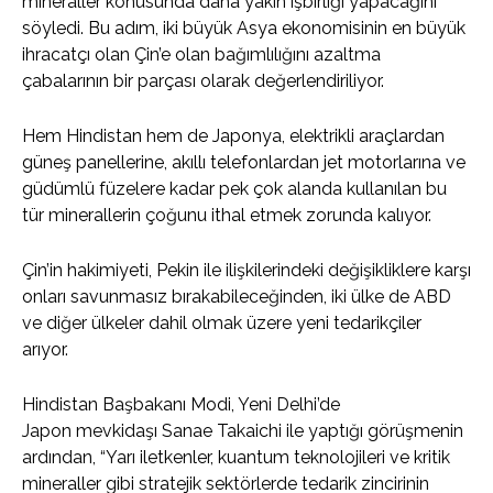
mineraller konusunda daha yakın işbirliği yapacağını
söyledi. Bu adım, iki büyük Asya ekonomisinin en büyük
ihracatçı olan Çin’e olan bağımlılığını azaltma
çabalarının bir parçası olarak değerlendiriliyor.
Hem Hindistan hem de Japonya, elektrikli araçlardan
güneş panellerine, akıllı telefonlardan jet motorlarına ve
güdümlü füzelere kadar pek çok alanda kullanılan bu
tür minerallerin çoğunu ithal etmek zorunda kalıyor.
Çin’in hakimiyeti, Pekin ile ilişkilerindeki değişikliklere karşı
onları savunmasız bırakabileceğinden, iki ülke de ABD
ve diğer ülkeler dahil olmak üzere yeni tedarikçiler
arıyor.
Hindistan Başbakanı Modi, Yeni Delhi’de
Japon mevkidaşı Sanae Takaichi ile yaptığı görüşmenin
ardından, “Yarı iletkenler, kuantum teknolojileri ve kritik
mineraller gibi stratejik sektörlerde tedarik zincirinin