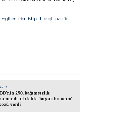
engthen-friendship-through-pacific-
İçerik
ABD’nin 250. bağımsızlık
nümünde ittifakta ‘büyük bir adım’
sözü verdi