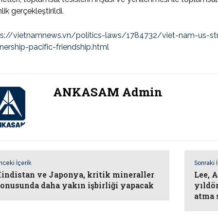
nlik gerçekleştirildi.
ps://vietnamnews.vn/politics-laws/1784732/viet-nam-us-str
nership-pacific-friendship.html
ANKASAM Admin
nceki İçerik
Sonraki 
indistan ve Japonya, kritik mineraller
Lee, 
onusunda daha yakın işbirliği yapacak
yıldö
atma 