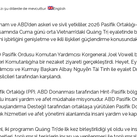
zı şu dillerde de mevcuttur:
English
nam ve ABD’den askeri ve sivil yetkililer, 2026 Pasifik Ortaklı
amında Cuma günü orta Vietnam’daki Quảng Trị eyaletinde bi
ni işbirliğini genişletme ve ikili ilişkileri güçlendirme konusundaki 
Pasifik Ordusu Komutan Yardımcısı Korgeneral Joel Vowell ba
ri Komutanlığı’na bir nezaket ziyareti gerçekleştirdi. Heyet,
ımcısı ve Kurmay Başkanı Albay Nguyễn Tài Tình ile eyalet Dışi
ilcileri tarafından karşılandı.
fik Ortaklığı (PP), ABD Donanması tarafından Hint-Pasifik bö
lu insani yardım ve afet müdahale misyonudur. ABD Pasifik Or
uşlandırma Desteği) tarafından ortaklaşa yürütülen Pasifik D
ık hizmetleri ve afet yönetimi alanlarında insani yardım ve k
ıl, iki programın Quảng Trị’de ilk kez birleştirildiği yıl oldu ve in
etleri, toplumsal tesislerin inşası ve yenilenmesi ile toplums