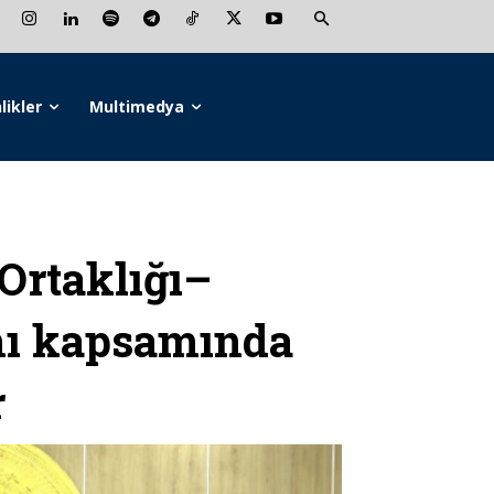
likler
Multimedya
Ortaklığı–
mı kapsamında
r