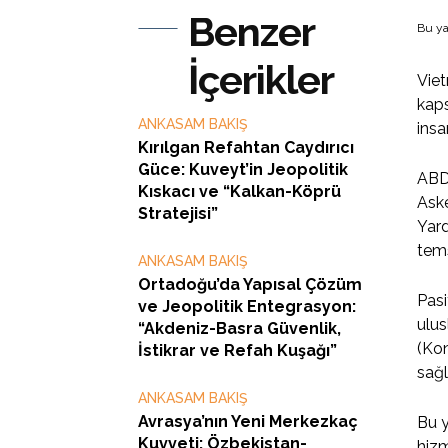
Benzer
Bu ya
İçerikler
Viet
kaps
ANKASAM BAKIŞ
insa
Kırılgan Refahtan Caydırıcı
Güce: Kuveyt’in Jeopolitik
ABD 
Kıskacı ve “Kalkan-Köprü
Aske
Stratejisi”
Yard
tems
ANKASAM BAKIŞ
Ortadoğu’da Yapısal Çözüm
Pasi
ve Jeopolitik Entegrasyon:
ulus
“Akdeniz-Basra Güvenlik,
(Kon
İstikrar ve Refah Kuşağı”
sağl
ANKASAM BAKIŞ
Avrasya’nın Yeni Merkezkaç
Bu y
Kuvveti: Özbekistan-
hizm