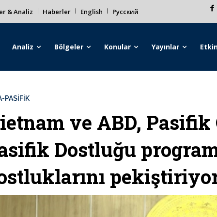
r & Analiz
Haberler
English
Русский
Analiz
Bölgeler
Konular
Yayınlar
Etkin
-PASİFİK
ietnam ve ABD, Pasifik 
asifik Dostluğu progra
ostluklarını pekiştiriyo