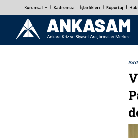
Kurumsal
Kadromuz
İşbirlikleri
Röportaj
Habe
ASYA
V
P
d