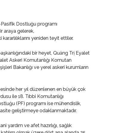
ğı–Pasifik Dostluğu programı
r araya gelerek,
kararlılıklarını yeniden teyit ettiler.
şkanlığındaki bir heyet, Quảng Trị Eyalet
 Eyalet Askeri Komutanlığı Komutan
şleri Bakanlığı ve yerel askeri kurumların
lgesinde her yıl düzenlenen en büyük çok
dusu ile 18. Tıbbi Komutanlığı
ostluğu (PF) programı ise mühendislik,
apasite geliştirmeye odaklanmaktadır.
sani yardım ve afet hazırlığı, sağlık
al katılım olmak üzere dört ana alanda 25