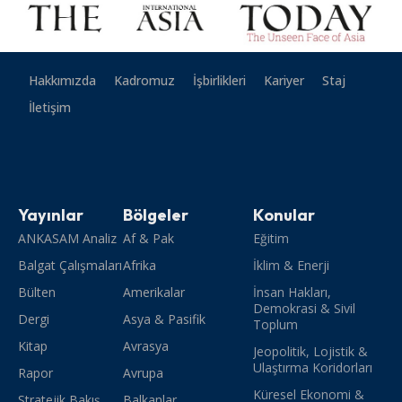
Hakkımızda
Kadromuz
İşbirlikleri
Kariyer
Staj
İletişim
Yayınlar
Bölgeler
Konular
ANKASAM Analiz
Af & Pak
Eğitim
Balgat Çalışmaları
Afrika
İklim & Enerji
Bülten
Amerikalar
İnsan Hakları,
Demokrasi & Sivil
Dergi
Asya & Pasifik
Toplum
Kitap
Avrasya
Jeopolitik, Lojistik &
Ulaştırma Koridorları
Rapor
Avrupa
Küresel Ekonomi &
Stratejik Bakış
Balkanlar