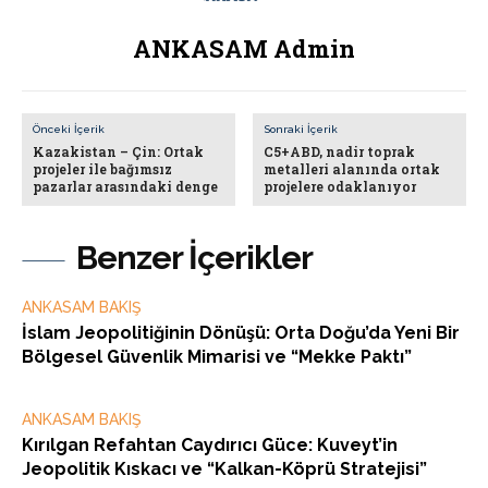
ANKASAM Admin
Önceki İçerik
Sonraki İçerik
Kazakistan – Çin: Ortak
C5+ABD, nadir toprak
projeler ile bağımsız
metalleri alanında ortak
pazarlar arasındaki denge
projelere odaklanıyor
Benzer İçerikler
ANKASAM BAKIŞ
İslam Jeopolitiğinin Dönüşü: Orta Doğu’da Yeni Bir
Bölgesel Güvenlik Mimarisi ve “Mekke Paktı”
ANKASAM BAKIŞ
Kırılgan Refahtan Caydırıcı Güce: Kuveyt’in
Jeopolitik Kıskacı ve “Kalkan-Köprü Stratejisi”