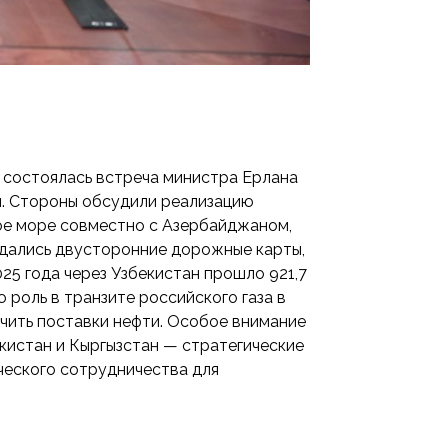
а состоялась встреча министра Ерлана
. Стороны обсудили реализацию
ое море совместно с Азербайджаном,
дались двусторонние дорожные карты,
025 года через Узбекистан прошло 921,7
ю роль в транзите российского газа в
печить поставки нефти. Особое внимание
екистан и Кыргызстан — стратегические
ческого сотрудничества для