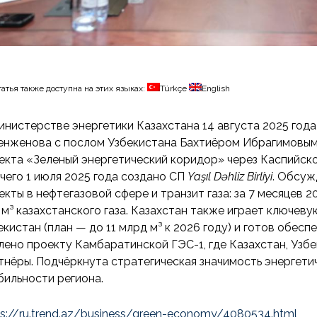
татья также доступна на этих языках:
Türkçe
English
инистерстве энергетики Казахстана 14 августа 2025 год
енженова с послом Узбекистана Бахтиёром Ибрагимовым
екта «Зеленый энергетический коридор» через Каспийск
 чего 1 июля 2025 года создано СП
Yaşıl Dəhliz Birliyi
. Обсуж
екты в нефтегазовой сфере и транзит газа: за 7 месяцев 2
 м³ казахстанского газа. Казахстан также играет ключеву
екистан (план — до 11 млрд м³ к 2026 году) и готов обес
лено проекту Камбаратинской ГЭС-1, где Казахстан, Узб
тнёры. Подчёркнута стратегическая значимость энергети
бильности региона.
ps://ru.trend.az/business/green-economy/4080534.html