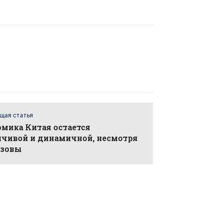
щая статья
мика Китая остается
йчивой и динамичной, несмотря
ызовы