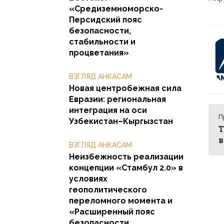
«Средиземноморско-
Персидский пояс
безопасности,
стабильности и
процветания»
ВЗГЛЯД АНКАСАМ
Новая центробежная сила
Евразии: региональная
интеграция на оси
П
Узбекистан–Кыргызстан
Т
в
ВЗГЛЯД АНКАСАМ
Неизбежность реализации
концепции «Стамбул 2.0» в
условиях
геополитического
переломного момента и
«Расширенный пояс
безопасности