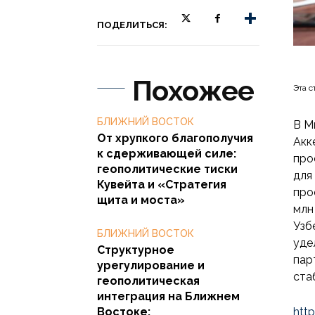
ПОДЕЛИТЬСЯ:
Похожее
Эта с
БЛИЖНИЙ ВОСТОК
В М
От хрупкого благополучия
Акк
к сдерживающей силе:
про
геополитические тиски
для
Кувейта и «Стратегия
про
щита и моста»
млн
Узб
БЛИЖНИЙ ВОСТОК
уде
Структурное
пар
урегулирование и
ста
геополитическая
интеграция на Ближнем
Востоке:
htt