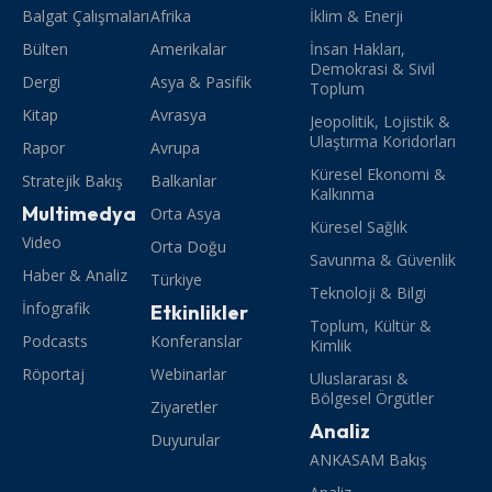
Balgat Çalışmaları
Afrika
İklim & Enerji
Bülten
Amerikalar
İnsan Hakları,
Demokrasi & Sivil
Dergi
Asya & Pasifik
Toplum
Kitap
Avrasya
Jeopolitik, Lojistik &
Ulaştırma Koridorları
Rapor
Avrupa
Küresel Ekonomi &
Stratejik Bakış
Balkanlar
Kalkınma
Multimedya
Orta Asya
Küresel Sağlık
Video
Orta Doğu
Savunma & Güvenlik
Haber & Analiz
Türkiye
Teknoloji & Bilgi
İnfografik
Etkinlikler
Toplum, Kültür &
Podcasts
Konferanslar
Kimlik
Röportaj
Webinarlar
Uluslararası &
Bölgesel Örgütler
Ziyaretler
Analiz
Duyurular
ANKASAM Bakış