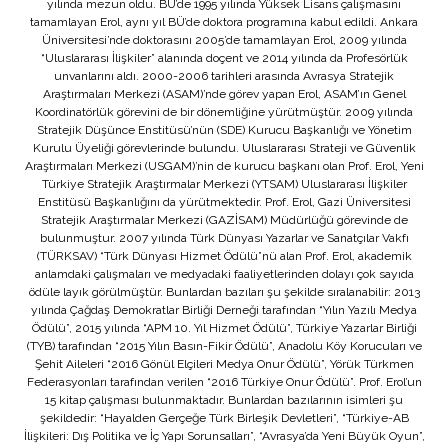
yılında mezun oldu. BÜ’de 1995 yılında Yüksek Lisans çalışmasını
tamamlayan Erol, aynı yıl BÜ’de doktora programına kabul edildi. Ankara
Üniversitesi’nde doktorasını 2005’de tamamlayan Erol, 2009 yılında
“Uluslararası İlişkiler” alanında doçent ve 2014 yılında da Profesörlük
unvanlarını aldı. 2000-2006 tarihleri arasında Avrasya Stratejik
Araştırmaları Merkezi (ASAM)’nde görev yapan Erol, ASAM’ın Genel
Koordinatörlük görevini de bir dönemliğine yürütmüştür. 2009 yılında
Stratejik Düşünce Enstitüsü’nün (SDE) Kurucu Başkanlığı ve Yönetim
Kurulu Üyeliği görevlerinde bulundu. Uluslararası Strateji ve Güvenlik
Araştırmaları Merkezi (USGAM)’nin de kurucu başkanı olan Prof. Erol, Yeni
Türkiye Stratejik Araştırmalar Merkezi (YTSAM) Uluslararası İlişkiler
Enstitüsü Başkanlığını da yürütmektedir. Prof. Erol, Gazi Üniversitesi
Stratejik Araştırmalar Merkezi (GAZİSAM) Müdürlüğü görevinde de
bulunmuştur. 2007 yılında Türk Dünyası Yazarlar ve Sanatçılar Vakfı
(TÜRKSAV) “Türk Dünyası Hizmet Ödülü”nü alan Prof. Erol, akademik
anlamdaki çalışmaları ve medyadaki faaliyetlerinden dolayı çok sayıda
ödüle layık görülmüştür. Bunlardan bazıları şu şekilde sıralanabilir: 2013
yılında Çağdaş Demokratlar Birliği Derneği tarafından “Yılın Yazılı Medya
Ödülü”, 2015 yılında “APM 10. Yıl Hizmet Ödülü”, Türkiye Yazarlar Birliği
(TYB) tarafından “2015 Yılın Basın-Fikir Ödülü”, Anadolu Köy Korucuları ve
Şehit Aileleri “2016 Gönül Elçileri Medya Onur Ödülü”, Yörük Türkmen
Federasyonları tarafından verilen “2016 Türkiye Onur Ödülü”. Prof. Erol’un
15 kitap çalışması bulunmaktadır. Bunlardan bazılarının isimleri şu
şekildedir: “Hayalden Gerçeğe Türk Birleşik Devletleri”, “Türkiye-AB
İlişkileri: Dış Politika ve İç Yapı Sorunsalları”, “Avrasya’da Yeni Büyük Oyun”,