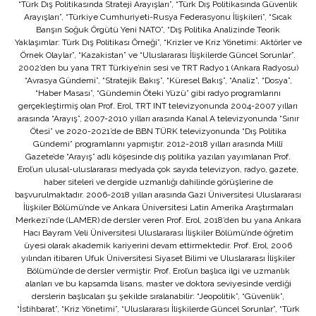
“Türk Dış Politikasında Strateji Arayışları”, “Türk Dış Politikasında Güvenlik
Arayışları”, “Türkiye Cumhuriyeti-Rusya Federasyonu İlişkileri”, “Sıcak
Barışın Soğuk Örgütü Yeni NATO”, “Dış Politika Analizinde Teorik
Yaklaşımlar: Türk Dış Politikası Örneği”, “Krizler ve Kriz Yönetimi: Aktörler ve
Örnek Olaylar”, “Kazakistan” ve “Uluslararası İlişkilerde Güncel Sorunlar”.
2002’den bu yana TRT Türkiye’nin sesi ve TRT Radyo 1 (Ankara Radyosu)
“Avrasya Gündemi”, “Stratejik Bakış”, “Küresel Bakış”, “Analiz”, “Dosya”,
“Haber Masası”, “Gündemin Öteki Yüzü” gibi radyo programlarını
gerçekleştirmiş olan Prof. Erol, TRT INT televizyonunda 2004-2007 yılları
arasında “Arayış”, 2007-2010 yılları arasında Kanal A televizyonunda “Sınır
Ötesi” ve 2020-2021’de de BBN TÜRK televizyonunda “Dış Politika
Gündemi” programlarını yapmıştır. 2012-2018 yılları arasında Millî
Gazete’de “Arayış” adlı köşesinde dış politika yazıları yayımlanan Prof.
Erol’un ulusal-uluslararası medyada çok sayıda televizyon, radyo, gazete,
haber siteleri ve dergide uzmanlığı dahilinde görüşlerine de
başvurulmaktadır. 2006-2018 yılları arasında Gazi Üniversitesi Uluslararası
İlişkiler Bölümü’nde ve Ankara Üniversitesi Latin Amerika Araştırmaları
Merkezi’nde (LAMER) de dersler veren Prof. Erol, 2018’den bu yana Ankara
Hacı Bayram Veli Üniversitesi Uluslararası İlişkiler Bölümü’nde öğretim
üyesi olarak akademik kariyerini devam ettirmektedir. Prof. Erol, 2006
yılından itibaren Ufuk Üniversitesi Siyaset Bilimi ve Uluslararası İlişkiler
Bölümü’nde de dersler vermiştir. Prof. Erol’un başlıca ilgi ve uzmanlık
alanları ve bu kapsamda lisans, master ve doktora seviyesinde verdiği
derslerin başlıcaları şu şekilde sıralanabilir: “Jeopolitik”, “Güvenlik”,
“İstihbarat”, “Kriz Yönetimi”, “Uluslararası İlişkilerde Güncel Sorunlar”, “Türk