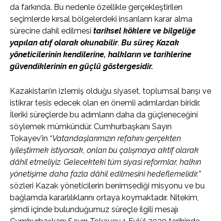
da farkında. Bu nedenle özellikle gerçekleştirilen
seçimlerde kırsal bölgelerdeki insanların karar alma
sürecine dahil edilmesi
tarihsel köklere ve bilgeliğe
yapılan atıf olarak okunabilir
.
Bu süreç Kazak
yöneticilerinin kendilerine, halkların ve tarihlerine
güvendiklerinin en güçlü göstergesidir.
Kazakistan’ın izlemiş olduğu siyaset, toplumsal barışı ve
istikrar tesis edecek olan en önemli adımlardan biridir.
İleriki süreçlerde bu adımların daha da güçleneceğini
söylemek mümkündür. Cumhurbaşkanı Sayın
Tokayev’in “
Vatandaşlarımızın refahını gerçekten
iyileştirmek istiyorsak, onları bu çalışmaya aktif olarak
dâhil etmeliyiz. Gelecekteki tüm siyasi reformlar, halkın
yönetişime daha fazla dâhil edilmesini hedeflemelidir.
”
sözleri Kazak yöneticilerin benimsediği misyonu ve bu
bağlamda kararlılıklarını ortaya koymaktadır. Nitekim,
şimdi içinde bulunduğumuz süreçle ilgili mesajı