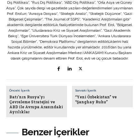
Dış Politikası”, “Rus Dış Politikası”, “ABD Dış Politikası”, “Orta Asya ve Güney
Asya”. Çok sayıda dergi ve gazetede yazıları-değerlendirmeleri yayımlanan
Prof. Erol’un; “Avrasya Dosyası”, “Stratejik Analiz”, “Stratejik Düşünce”, “Gazi
Bölgesel Çalışmalar”, “The Journal of SSPS”, “Karadeniz Araştırmaları gibi”
akademik dergilerde editörlük faaliyetlerinde bulunan Prof. Erol, “Bölgesel
Araştırmalar”, “Uluslararası Kriz ve Siyaset Araştırmaları”, “Gazi Akademik
Bakış”, “Ege Üniversitesi Türk Dünyası İncelemeleri”, “Ankara Uluslararası
Sosyal Bilimler”, “Demokrasi Platformu” dergilerinin editörlüklerini hali
hazırda yürütmekte, editör kurullarında yer almaktadır. 2016’dan bu yana
Ankara Kriz ve Siyaset Araştırmaları Merkezi (ANKASAM) Kurucu Başkanı
olarak çalışmalarını devam ettiren Prof. Erol, evli ve üç çocuk babasıdır.
Önceki İçerik
Sonraki İçerik
Batı’nın Rusya’yı
“Yeni Özbekistan” ve
Çevreleme Stratejisi ve
“Şanghay Ruhu”
ABD ile Avrupa Arasındaki
Ayrılıklar
Benzer İçerikler