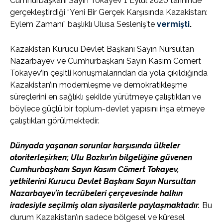
Cumhurbaşkanı Sayın Tokayev 1 Eylül 2020 tarihinde
gerçekleştirdiği “Yeni Bir Gerçek Karşısında Kazakistan:
Eylem Zamanı” başlıklı Ulusa Sesleniş’te
vermişti
.
Kazakistan Kurucu Devlet Başkanı Sayın Nursultan
Nazarbayev ve Cumhurbaşkanı Sayın Kasım Cömert
Tokayev’in çeşitli konuşmalarından da yola çıkıldığında
Kazakistan’ın modernleşme ve demokratikleşme
süreçlerini en sağlıklı şekilde yürütmeye çalıştıkları ve
böylece güçlü bir toplum-devlet yapısını inşa etmeye
çalıştıkları görülmektedir.
Dünyada yaşanan sorunlar karşısında ülkeler
otoriterleşirken; Ulu Bozkır’ın bilgeliğine güvenen
Cumhurbaşkanı Sayın Kasım Cömert Tokayev,
yetkilerini Kurucu Devlet Başkanı Sayın Nursultan
Nazarbayev’in tecrübeleri çerçevesinde halkın
iradesiyle seçilmiş olan siyasilerle paylaşmaktadır.
Bu
durum Kazakistan’ın sadece bölgesel ve küresel