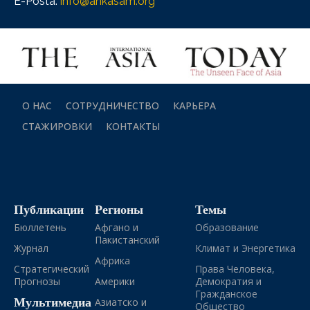
E-Posta:
info@ankasam.org
О НАС
СОТРУДНИЧЕСТВО
КАРЬЕРА
СТАЖИРОВКИ
КОНТАКТЫ
Публикации
Регионы
Темы
Бюллетень
Афгано и
Образование
Пакистанский
Журнал
Климат и Энергетика
Африка
Стратегический
Права Человека,
Прогнозы
Америки
Демократия и
Гражданское
Мультимедиа
Азиатско и
Общество