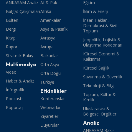
ANKASAM Analiz
Af & Pak
Eğitim
Balgat Çalışmaları
Afrika
İklim & Enerji
Bülten
Amerikalar
İnsan Hakları,
Demokrasi & Sivil
Dergi
Asya & Pasifik
Toplum
Kitap
Avrasya
Jeopolitik, Lojistik &
Ulaştırma Koridorları
Rapor
Avrupa
Küresel Ekonomi &
Stratejik Bakış
Balkanlar
Kalkınma
Multimedya
Orta Asya
Küresel Sağlık
Video
Orta Doğu
Savunma & Güvenlik
Haber & Analiz
Türkiye
Teknoloji & Bilgi
İnfografik
Etkinlikler
Toplum, Kültür &
Podcasts
Konferanslar
Kimlik
Röportaj
Webinarlar
Uluslararası &
Bölgesel Örgütler
Ziyaretler
Analiz
Duyurular
ANKASAM Bakış