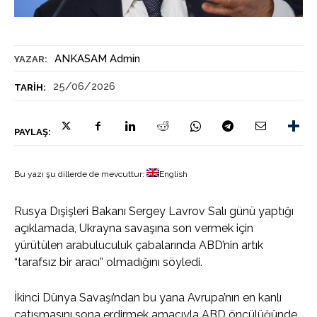
ANKASAM Admin
YAZAR:
25/06/2026
TARIH:
PAYLAŞ:
Bu yazı şu dillerde de mevcuttur:
English
Rusya Dışişleri Bakanı Sergey Lavrov Salı günü yaptığı
açıklamada, Ukrayna savaşına son vermek için
yürütülen arabuluculuk çabalarında ABD’nin artık
“tarafsız bir aracı” olmadığını söyledi.
İkinci Dünya Savaşı’ndan bu yana Avrupa’nın en kanlı
çatışmasını sona erdirmek amacıyla ABD öncülüğünde