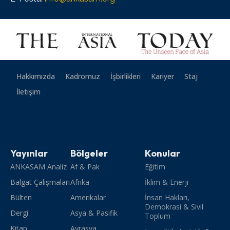
Hakkımızda
Kadromuz
İşbirlikleri
Kariyer
Staj
İletişim
Yayınlar
Bölgeler
Konular
ANKASAM Analiz
Af & Pak
Eğitim
Balgat Çalışmaları
Afrika
İklim & Enerji
Bülten
Amerikalar
İnsan Hakları,
Demokrasi & Sivil
Dergi
Asya & Pasifik
Toplum
Kitap
Avrasya