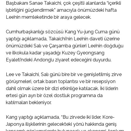
Başbakanı Sanae Takaichi, çok çeşitli alanlarda “içerikli
işbirliğini güçlendirmek” amacıyla önümüzdeki hafta
Lee’nin memleketinde bir araya gelecek.
Cumhurbaşkanlığı sözcüsü Kang Yu-jung Cuma günü
yaptığı açıklamada, Takaichi’nin Lee’nin daveti üzerine
önümüzdeki Salı ve Çarşamba günleri Lee’nin doğduğu
ve ilkokula kadar yaşadığı Kuzey Gyeongsang
Eyaleti’ndeki Andong’u ziyaret edeceğini duyurdu.
Lee ve Takaichi, Salı günü bire bir ve genişletilmiş zirve
görüşmeleri, ortak basın toplantısı ve bir resepsiyon
dahil olmak üzere bir dizi etkinliğe katılacak. İki liderin
ertesi gün ayrı bir özel dostluk programına da
katılmaları bekleniyor.
Kang yaptığı açıklamada, “Bu zirvede iki lider, Kore-
Japonya ilişkilerinin gelecekteki yönü hakkında geniş