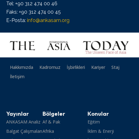
Tel: +90 312 474 00 46
Faks: +90 312 474 00 45
E-Posta:
info@ankasam.org
Hakkımızda
Kadromuz
İşbirlikleri
Kariyer
Staj
İletişim
Yayınlar
Bölgeler
Konular
ANKASAM Analiz
Af & Pak
Eğitim
Balgat Çalışmaları
Afrika
İklim & Enerji