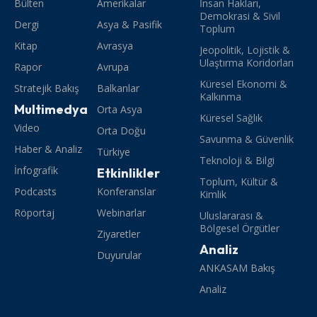
Bülten
Amerikalar
İnsan Hakları,
Demokrasi & Sivil
Dergi
Asya & Pasifik
Toplum
Kitap
Avrasya
Jeopolitik, Lojistik &
Ulaştırma Koridorları
Rapor
Avrupa
Küresel Ekonomi &
Stratejik Bakış
Balkanlar
Kalkınma
Multimedya
Orta Asya
Küresel Sağlık
Video
Orta Doğu
Savunma & Güvenlik
Haber & Analiz
Türkiye
Teknoloji & Bilgi
İnfografik
Etkinlikler
Toplum, Kültür &
Podcasts
Konferanslar
Kimlik
Röportaj
Webinarlar
Uluslararası &
Bölgesel Örgütler
Ziyaretler
Analiz
Duyurular
ANKASAM Bakış
Analiz