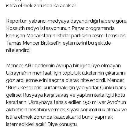
istifa etmek zorunda kalacaklar.
Report’un yabancı medyaya dayandırdığı habere göre,
Kossuth radyo istasyonunun Pazar programında
konuşan Macaristan’ın iktidar partisinin resmi temsilcisi
Tamás Mencer Brüksel’in eylemlerini bu şekilde
nitelendirdi.
Mencer, AB liderlerinin Avrupa birliğine üye olmayan
Ukrayna’nın menfaati için topluluk ülkelerinin çıkarlarını
göz ardı etmelerini saçma olarak nitelendirdi. Mencer,
“Bunu kendilerini kurtarmak için yapıyorlar. Çünkü barış
gelirse, Rusya’ya karşı savaş ve yaptırımlarla ilgili kötü
kararların, Ukrayna’ya tahsis edilen 150 milyar Avro’nun
akıbetinin hesabını vermek, siyasi sorumluluk almak ve
istifa etmek zorunda kalacaklar ki bunu yapmak
istemedikleri açık.” Diye konuştu.