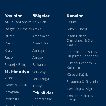
Yayınlar
Bölgeler
Konular
ANKASAM Analiz
Af & Pak
Eğitim
Balgat Çalışmaları
Afrika
İklim & Enerji
Bülten
Amerikalar
İnsan Hakları,
Demokrasi & Sivil
Dergi
Asya & Pasifik
Toplum
Kitap
Avrasya
Jeopolitik, Lojistik &
Ulaştırma Koridorları
Rapor
Avrupa
Küresel Ekonomi &
Stratejik Bakış
Balkanlar
Kalkınma
Multimedya
Orta Asya
Küresel Sağlık
Video
Orta Doğu
Savunma & Güvenlik
Haber & Analiz
Türkiye
Teknoloji & Bilgi
İnfografik
Etkinlikler
Toplum, Kültür &
Podcasts
Konferanslar
Kimlik