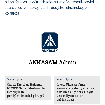
https://report.az/ru/drugie-strany/v-vengrii-obvinili-
liderov-es-v-zatyagivanii-rossijsko-ukrainskogo-
konflikta
ANKASAM Admin
Önceki İçerik
Sonraki İçerik
Özbek Dışişleri Bakanı,
İsveç, Ukrayna’nın
ICESCO Genel Müdürü ile
savunma kabiliyetlerini
işbirliğinin
arttırmak için yaklaşık
genişletilmesini görüştü
264 milyon dolar
sağlayacak