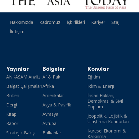
Hakkımızda
Kadromuz
İşbirlikleri
Kariyer
Staj
İletişim
Yayınlar
Bölgeler
Konular
ANKASAM Analiz
Af & Pak
Eğitim
Balgat Çalışmaları
Afrika
İklim & Enerji
Bülten
Amerikalar
İnsan Hakları,
Demokrasi & Sivil
Dergi
Asya & Pasifik
Toplum
Kitap
Avrasya
Jeopolitik, Lojistik &
Ulaştırma Koridorları
Rapor
Avrupa
Küresel Ekonomi &
Stratejik Bakış
Balkanlar
Kalkınma