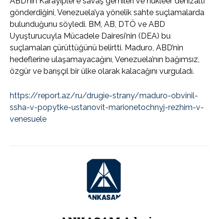
ABD’nin Karayipler’e savaş gemileri ve nükleer denizaltı
gönderdiğini, Venezuela’ya yönelik sahte suçlamalarda
bulunduğunu söyledi. BM, AB, DTÖ ve ABD
Uyuşturucuyla Mücadele Dairesi’nin (DEA) bu
suçlamaları çürüttüğünü belirtti. Maduro, ABD’nin
hedeflerine ulaşamayacağını, Venezuela’nın bağımsız,
özgür ve barışçıl bir ülke olarak kalacağını vurguladı.
https://report.az/ru/drugie-strany/maduro-obvinil-
ssha-v-popytke-ustanovit-marionetochnyj-rezhim-v-
venesuele