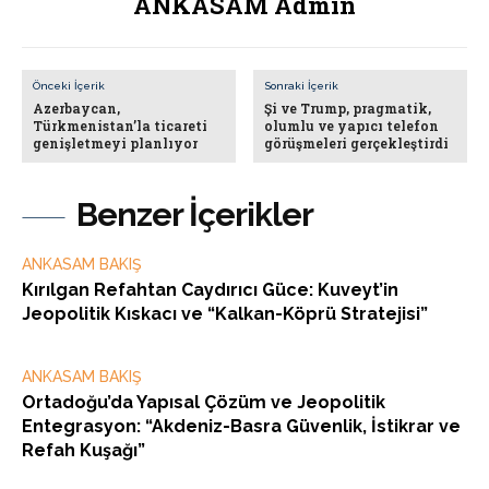
ANKASAM Admin
Önceki İçerik
Sonraki İçerik
Azerbaycan,
Şi ve Trump, pragmatik,
Türkmenistan’la ticareti
olumlu ve yapıcı telefon
genişletmeyi planlıyor
görüşmeleri gerçekleştirdi
Benzer İçerikler
ANKASAM BAKIŞ
Kırılgan Refahtan Caydırıcı Güce: Kuveyt’in
Jeopolitik Kıskacı ve “Kalkan-Köprü Stratejisi”
ANKASAM BAKIŞ
Ortadoğu’da Yapısal Çözüm ve Jeopolitik
Entegrasyon: “Akdeniz-Basra Güvenlik, İstikrar ve
Refah Kuşağı”