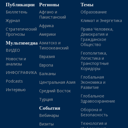
Публикации
Регионы
Темы
Бюллетень
Афгано и
Образование
Пакистанский
Журнал
Климат и Энергетика
Африка
Стратегический
Права Человека,
Прогнозы
Америки
Демократия и
Гражданское
Мультимедиа
Азиатско и
Общество
Тихоокеанский
ВИДЕО
Геополитика,
Евразия
Логистика и
Новости и
Транспортные
анализы
Европа
Коридоры
ИНФОГРАФИКА
Балканы
Глобальная
Podcasts
Центральная Азия
Экономика и
Развитие
Интервью
Средний Восток
Глобальное
Турция
Здравоохранение
События
Оборона и
Безопасность
Вебинары
Технология и
Визиты