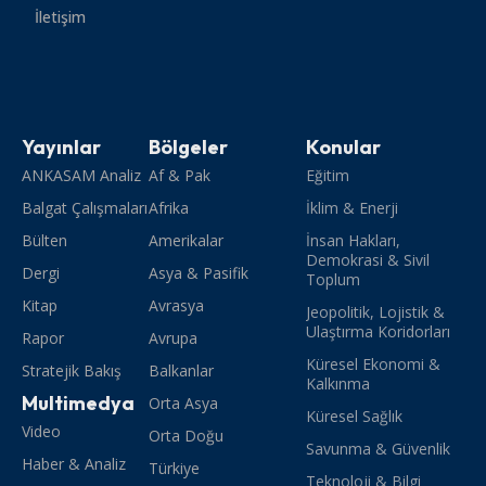
İletişim
Yayınlar
Bölgeler
Konular
ANKASAM Analiz
Af & Pak
Eğitim
Balgat Çalışmaları
Afrika
İklim & Enerji
Bülten
Amerikalar
İnsan Hakları,
Demokrasi & Sivil
Dergi
Asya & Pasifik
Toplum
Kitap
Avrasya
Jeopolitik, Lojistik &
Ulaştırma Koridorları
Rapor
Avrupa
Küresel Ekonomi &
Stratejik Bakış
Balkanlar
Kalkınma
Multimedya
Orta Asya
Küresel Sağlık
Video
Orta Doğu
Savunma & Güvenlik
Haber & Analiz
Türkiye
Teknoloji & Bilgi