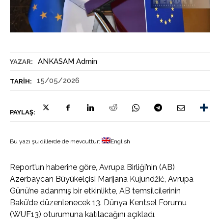
ANKASAM Admin
YAZAR:
15/05/2026
TARIH:
PAYLAŞ:
Bu yazı şu dillerde de mevcuttur:
English
Report’un haberine göre, Avrupa Birliği’nin (AB)
Azerbaycan Büyükelçisi Marijana Kujundžić, Avrupa
Günü’ne adanmış bir etkinlikte, AB temsilcilerinin
Bakü’de düzenlenecek 13. Dünya Kentsel Forumu
(WUF13) oturumuna katılacağını açıkladı.