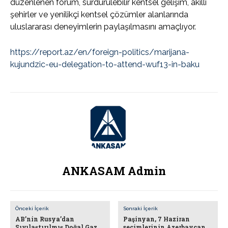
düzenlenen forum, sürdürülebilir kentsel gelişim, akıllı
şehirler ve yenilikçi kentsel çözümler alanlarında
uluslararası deneyimlerin paylaşılmasını amaçlıyor.
https://report.az/en/foreign-politics/marijana-
kujundzic-eu-delegation-to-attend-wuf13-in-baku
ANKASAM Admin
Önceki İçerik
Sonraki İçerik
AB’nin Rusya’dan
Paşinyan, 7 Haziran
Sıvılaştırılmış Doğal Gaz
seçimlerinin Azerbaycan