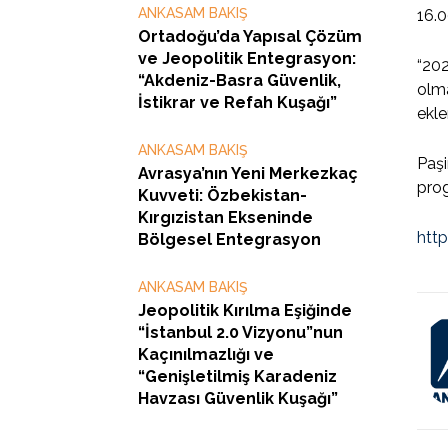
ANKASAM BAKIŞ
16.0
Ortadoğu’da Yapısal Çözüm
ve Jeopolitik Entegrasyon:
“202
“Akdeniz-Basra Güvenlik,
olma
İstikrar ve Refah Kuşağı”
ekle
ANKASAM BAKIŞ
Paşi
Avrasya’nın Yeni Merkezkaç
prog
Kuvveti: Özbekistan-
Kırgızistan Ekseninde
htt
Bölgesel Entegrasyon
ANKASAM BAKIŞ
Jeopolitik Kırılma Eşiğinde
“İstanbul 2.0 Vizyonu”nun
Kaçınılmazlığı ve
“Genişletilmiş Karadeniz
Havzası Güvenlik Kuşağı”