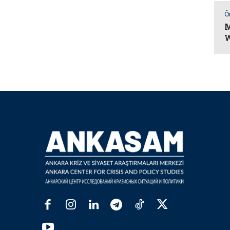
Ö
M
W