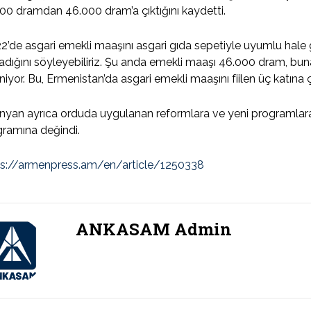
00 dramdan 46.000 dram’a çıktığını kaydetti.
2’de asgari emekli maaşını asgari gıda sepetiyle uyumlu hale 
dığını söyleyebiliriz. Şu anda emekli maaşı 46.000 dram, buna
niyor. Bu, Ermenistan’da asgari emekli maaşını fiilen üç katına 
nyan ayrıca orduda uygulanan reformlara ve yeni programlara
ramına değindi.
ps://armenpress.am/en/article/1250338
ANKASAM Admin