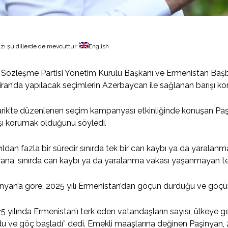
zı şu dillerde de mevcuttur:
English
l Sözleşme Partisi Yönetim Kurulu Başkanı ve Ermenistan Başb
ran’da yapılacak seçimlerin Azerbaycan ile sağlanan barışı koru
rik’te düzenlenen seçim kampanyası etkinliğinde konuşan Paşi
şı korumak olduğunu söyledi.
 yıldan fazla bir süredir sınırda tek bir can kaybı ya da yaral
ana, sınırda can kaybı ya da yaralanma vakası yaşanmayan tek 
nyan’a göre, 2025 yılı Ermenistan’dan göçün durduğu ve göçün b
5 yılında Ermenistan’ı terk eden vatandaşların sayısı, ülkeye 
u ve göç başladı” dedi. Emekli maaşlarına değinen Paşinyan,