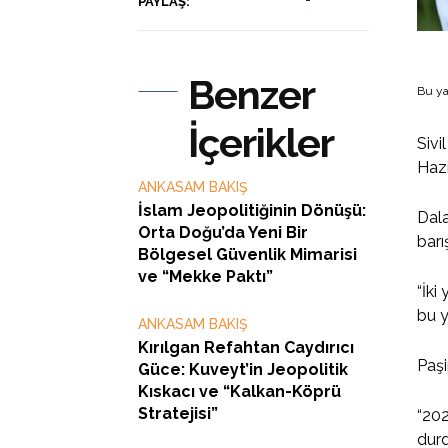
PAYLAŞ:
Benzer
Bu ya
İçerikler
Sivi
Hazi
ANKASAM BAKIŞ
İslam Jeopolitiğinin Dönüşü:
Dala
Orta Doğu’da Yeni Bir
barı
Bölgesel Güvenlik Mimarisi
ve “Mekke Paktı”
“İki
bu y
ANKASAM BAKIŞ
Kırılgan Refahtan Caydırıcı
Paşi
Güce: Kuveyt’in Jeopolitik
Kıskacı ve “Kalkan-Köprü
Stratejisi”
“202
durd