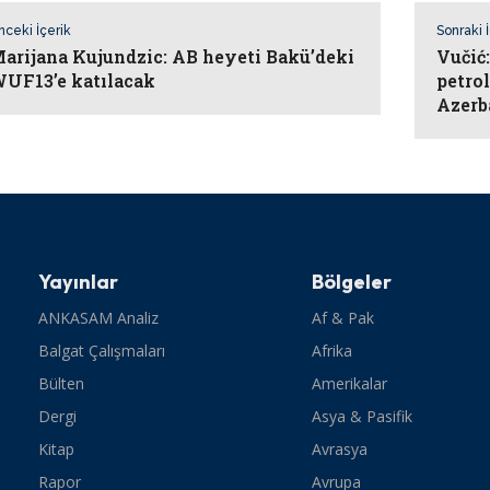
nceki İçerik
Sonraki 
arijana Kujundzic: AB heyeti Bakü’deki
Vučić
UF13’e katılacak
petro
Azerb
Yayınlar
Bölgeler
ANKASAM Analiz
Af & Pak
Balgat Çalışmaları
Afrika
Bülten
Amerikalar
Dergi
Asya & Pasifik
Kitap
Avrasya
Rapor
Avrupa