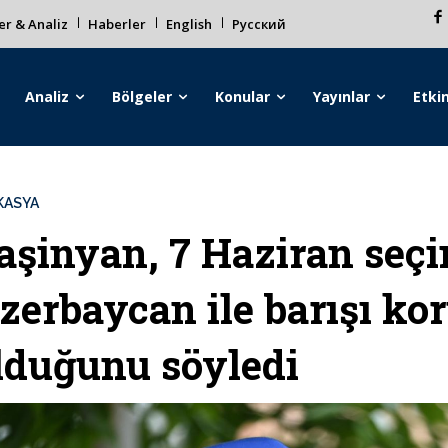
r & Analiz
Haberler
English
Русский
Analiz
Bölgeler
Konular
Yayınlar
Etkin
KASYA
aşinyan, 7 Haziran seçi
zerbaycan ile barışı kor
lduğunu söyledi