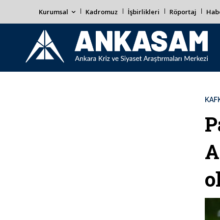
Kurumsal
Kadromuz
İşbirlikleri
Röportaj
Habe
KAF
P
A
o