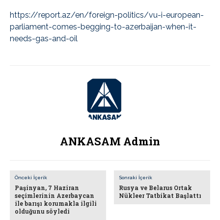
https://report.az/en/foreign-politics/vu-i-european-
parliament-comes-begging-to-azerbaijan-when-it-
needs-gas-and-oil
ANKASAM Admin
Önceki İçerik
Sonraki İçerik
Paşinyan, 7 Haziran
Rusya ve Belarus Ortak
seçimlerinin Azerbaycan
Nükleer Tatbikat Başlattı
ile barışı korumakla ilgili
olduğunu söyledi