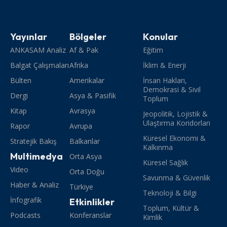
Yayınlar
Bölgeler
Konular
ANKASAM Analiz
Af & Pak
Eğitim
Balgat Çalışmaları
Afrika
İklim & Enerji
Bülten
Amerikalar
İnsan Hakları,
Demokrasi & Sivil
Dergi
Asya & Pasifik
Toplum
Kitap
Avrasya
Jeopolitik, Lojistik &
Ulaştırma Koridorları
Rapor
Avrupa
Küresel Ekonomi &
Stratejik Bakış
Balkanlar
Kalkınma
Multimedya
Orta Asya
Küresel Sağlık
Video
Orta Doğu
Savunma & Güvenlik
Haber & Analiz
Türkiye
Teknoloji & Bilgi
İnfografik
Etkinlikler
Toplum, Kültür &
Podcasts
Konferanslar
Kimlik