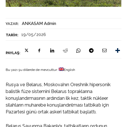
ANKASAM Admin
YAZAR:
19/05/2026
TARIH:
PAYLAŞ:
Bu yazı şu dillerde de mevcuttur:
English
Rusya ve Belarus, Moskova’nın Oreshnik hipersonik
balistik füze sistemini Belarus topraklarına
konuşlandırmasının ardından ilk kez, taktik nükleer
silahların muharebe konuşlandırılması tatbikatı için
Pazartesi günü ortak askeri tatbikat başlattı.
Belarus Savunma Bakanlığı, tatbikatların ordunun