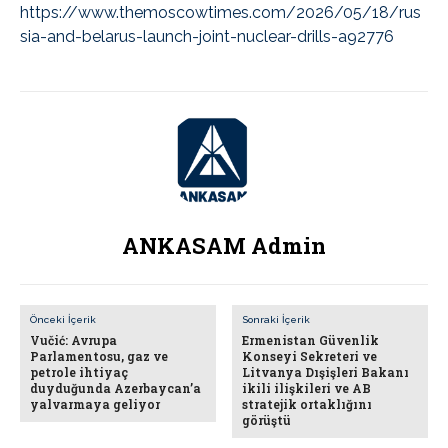
https://www.themoscowtimes.com/2026/05/18/rus
sia-and-belarus-launch-joint-nuclear-drills-a92776
ANKASAM Admin
Önceki İçerik
Sonraki İçerik
Vučić: Avrupa
Ermenistan Güvenlik
Parlamentosu, gaz ve
Konseyi Sekreteri ve
petrole ihtiyaç
Litvanya Dışişleri Bakanı
duyduğunda Azerbaycan’a
ikili ilişkileri ve AB
yalvarmaya geliyor
stratejik ortaklığını
görüştü