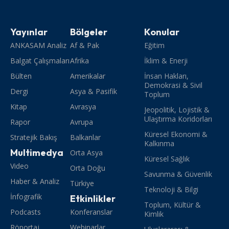
Yayınlar
Bölgeler
Konular
ANKASAM Analiz
Af & Pak
Eğitim
Balgat Çalışmaları
Afrika
İklim & Enerji
Bülten
Amerikalar
İnsan Hakları,
Demokrasi & Sivil
Dergi
Asya & Pasifik
Toplum
Kitap
Avrasya
Jeopolitik, Lojistik &
Ulaştırma Koridorları
Rapor
Avrupa
Küresel Ekonomi &
Stratejik Bakış
Balkanlar
Kalkınma
Multimedya
Orta Asya
Küresel Sağlık
Video
Orta Doğu
Savunma & Güvenlik
Haber & Analiz
Türkiye
Teknoloji & Bilgi
İnfografik
Etkinlikler
Toplum, Kültür &
Podcasts
Konferanslar
Kimlik
Röportaj
Webinarlar