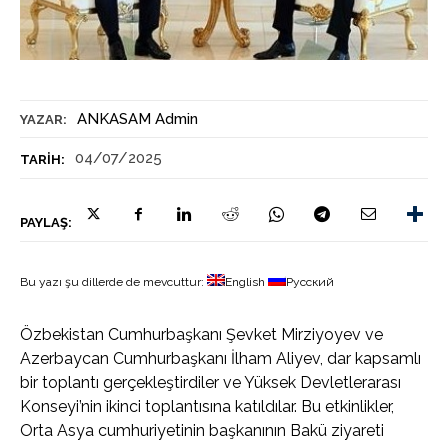
ANKASAM Admin
YAZAR:
04/07/2025
TARIH:
PAYLAŞ:
Bu yazı şu dillerde de mevcuttur:
English
Русский
Özbekistan Cumhurbaşkanı Şevket Mirziyoyev ve
Azerbaycan Cumhurbaşkanı İlham Aliyev, dar kapsamlı
bir toplantı gerçekleştirdiler ve Yüksek Devletlerarası
Konseyi’nin ikinci toplantısına katıldılar. Bu etkinlikler,
Orta Asya cumhuriyetinin başkanının Bakü ziyareti