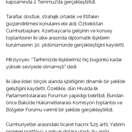
kapsamında 2 Temmuz’da gerçekleştirildi.
Taraflar, dostluk, stratejik ortaklık ve ittifakın
güçlendirilmesi konularını ele aldı. Özbekistan
Cumhurbaşkanı, Azerbaycan’a gelişinin ve konsey
toplantısının iki ülke arasında diplomatik ilişkilerin
kurulmasının 30. yıldönümünde gerçekleştiğini kaydetti.
Mirziyoyev, “Tarihimizde ilişkilerimiz hiç bugünkü kadar
yüksek seviyede olmamıştı” dedi.
İki ülke lideri, birçok alanda işbirliğinin dinamik bir şekilde
geliştiğini kaydetti. Özellikle, dün Hiva’da ilk
Parlamentolararası Forum’un yapıldığı belirtildi. Bundan
önce Bakü’de Hükümetlerarası Komisyon toplantısı ve
Bölgeler Forumu verimli bir şekilde gerçekleştirildi.
Cumhuriyetler arasındaki ticaret hacmi %25 arttı. Yatırım
projeleri portföyü 4 milyar dolara ulaştı. Şu anda