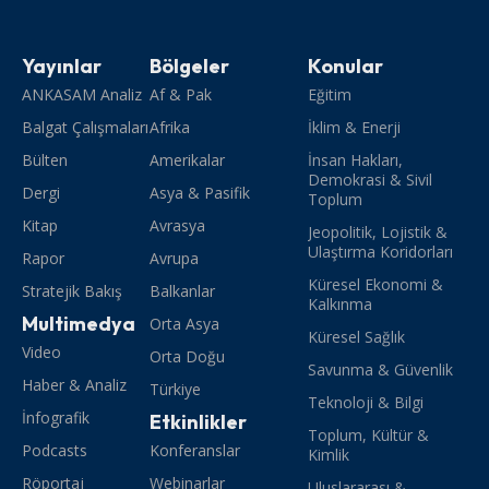
Yayınlar
Bölgeler
Konular
ANKASAM Analiz
Af & Pak
Eğitim
Balgat Çalışmaları
Afrika
İklim & Enerji
Bülten
Amerikalar
İnsan Hakları,
Demokrasi & Sivil
Dergi
Asya & Pasifik
Toplum
Kitap
Avrasya
Jeopolitik, Lojistik &
Ulaştırma Koridorları
Rapor
Avrupa
Küresel Ekonomi &
Stratejik Bakış
Balkanlar
Kalkınma
Multimedya
Orta Asya
Küresel Sağlık
Video
Orta Doğu
Savunma & Güvenlik
Haber & Analiz
Türkiye
Teknoloji & Bilgi
İnfografik
Etkinlikler
Toplum, Kültür &
Podcasts
Konferanslar
Kimlik
Röportaj
Webinarlar
Uluslararası &