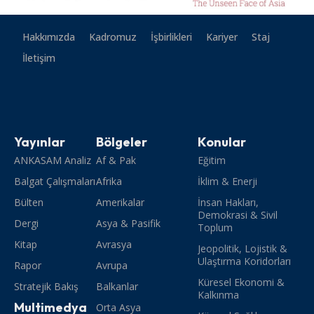
Hakkımızda
Kadromuz
İşbirlikleri
Kariyer
Staj
İletişim
Yayınlar
Bölgeler
Konular
ANKASAM Analiz
Af & Pak
Eğitim
Balgat Çalışmaları
Afrika
İklim & Enerji
Bülten
Amerikalar
İnsan Hakları,
Demokrasi & Sivil
Dergi
Asya & Pasifik
Toplum
Kitap
Avrasya
Jeopolitik, Lojistik &
Ulaştırma Koridorları
Rapor
Avrupa
Küresel Ekonomi &
Stratejik Bakış
Balkanlar
Kalkınma
Multimedya
Orta Asya