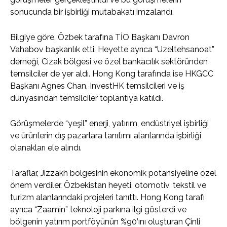
sonucunda bir işbirliği mutabakatı imzalandı.
Bilgiye göre, Özbek tarafına TİO Başkanı Davron
Vahabov başkanlık etti. Heyette ayrıca “Uzeltehsanoat”
derneği, Cizak bölgesi ve özel bankacılık sektöründen
temsilciler de yer aldı. Hong Kong tarafında ise HKGCC
Başkanı Agnes Chan, InvestHK temsilcileri ve iş
dünyasından temsilciler toplantıya katıldı.
Görüşmelerde “yeşil” enerji, yatırım, endüstriyel işbirliği
ve ürünlerin dış pazarlara tanıtımı alanlarında işbirliği
olanakları ele alındı.
Taraflar, Jizzakh bölgesinin ekonomik potansiyeline özel
önem verdiler. Özbekistan heyeti, otomotiv, tekstil ve
turizm alanlarındaki projeleri tanıttı. Hong Kong tarafı
ayrıca “Zaamin” teknoloji parkına ilgi gösterdi ve
bölgenin yatırım portföyünün %90’ını oluşturan Çinli