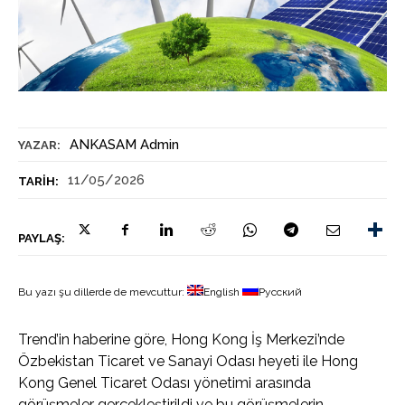
ANKASAM Admin
YAZAR:
11/05/2026
TARIH:
PAYLAŞ:
Bu yazı şu dillerde de mevcuttur:
English
Русский
Trend’in haberine göre, Hong Kong İş Merkezi’nde
Özbekistan Ticaret ve Sanayi Odası heyeti ile Hong
Kong Genel Ticaret Odası yönetimi arasında
görüşmeler gerçekleştirildi ve bu görüşmelerin