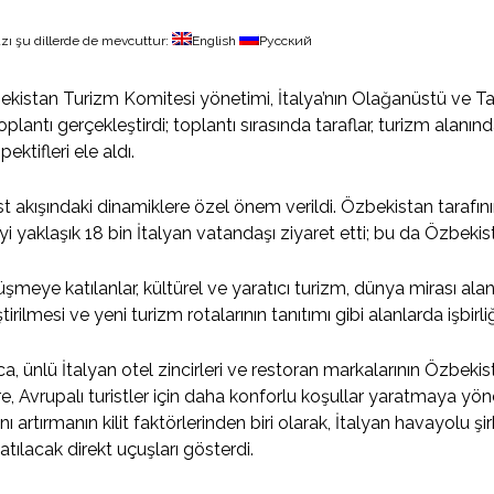
zı şu dillerde de mevcuttur:
English
Русский
kistan Turizm Komitesi yönetimi, İtalya’nın Olağanüstü ve Tam
toplantı gerçekleştirdi; toplantı sırasında taraflar, turizm alanında
pektifleri ele aldı.
st akışındaki dinamiklere özel önem verildi. Özbekistan tarafının
yi yaklaşık 18 bin İtalyan vatandaşı ziyaret etti; bu da Özbekista
şmeye katılanlar, kültürel ve yaratıcı turizm, dünya mirası alan
ştirilmesi ve yeni turizm rotalarının tanıtımı gibi alanlarda işbirli
ca, ünlü İtalyan otel zincirleri ve restoran markalarının Özbek
e, Avrupalı turistler için daha konforlu koşullar yaratmaya yöneli
ını artırmanın kilit faktörlerinden biri olarak, İtalyan havayolu şi
atılacak direkt uçuşları gösterdi.