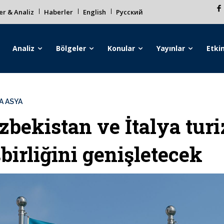
r & Analiz
Haberler
English
Русский
Analiz
Bölgeler
Konular
Yayınlar
Etkin
A ASYA
zbekistan ve İtalya tur
şbirliğini genişletecek