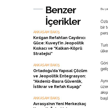
Benzer
Bu ya
İçerikler
Özbe
bir 
ANKASAM BAKIŞ
pers
Kırılgan Refahtan Caydırıcı
Güce: Kuveyt’in Jeopolitik
Turi
Kıskacı ve “Kalkan-Köprü
ülke
Stratejisi”
Görü
ANKASAM BAKIŞ
geli
Ortadoğu’da Yapısal Çözüm
ve Jeopolitik Entegrasyon:
Ayrı
“Akdeniz-Basra Güvenlik,
İstikrar ve Refah Kuşağı”
üzer
akış
başl
ANKASAM BAKIŞ
Avrasya’nın Yeni Merkezkaç