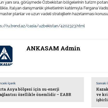
n yanı sıra, görüşmede Özbekistan bölgelerinin turizm potansiye
likle, İtalyan danışmanlık şirketlerinin katılımıyla Fergana Va
 master planlar ve uzun vadeli stratejilerin hazırlanması konu
ps://ru.trend.az/casia/uzbekistan/4202323.html
ANKASAM Admin
nceki İçerik
Sonraki 
rta Asya bölgesi için su-enerji
Kazak
ağlantısı özellikle önemlidir – EABR
ve kri
işbirl