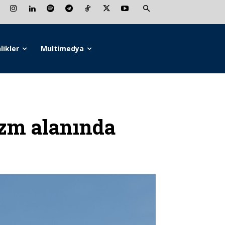
likler
Multimedya
izm alanında