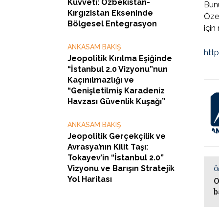
Kuvveti: Özbekistan-
Bunu
Kırgızistan Ekseninde
Özel
Bölgesel Entegrasyon
için
ANKASAM BAKIŞ
htt
Jeopolitik Kırılma Eşiğinde
“İstanbul 2.0 Vizyonu”nun
Kaçınılmazlığı ve
“Genişletilmiş Karadeniz
Havzası Güvenlik Kuşağı”
ANKASAM BAKIŞ
Jeopolitik Gerçekçilik ve
Avrasya’nın Kilit Taşı:
Tokayev’in “İstanbul 2.0”
Vizyonu ve Barışın Stratejik
Ö
Yol Haritası
O
b