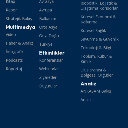
Kitap
Avrasya
Jeopolitik, Lojistik &
Ulaştırma Koridorları
Rapor
Avrupa
Küresel Ekonomi &
Stratejik Bakış
Balkanlar
Kalkınma
Multimedya
Orta Asya
Küresel Sağlık
Video
Orta Doğu
Savunma & Güvenlik
Haber & Analiz
Türkiye
Teknoloji & Bilgi
İnfografik
Etkinlikler
Toplum, Kültür &
Podcasts
Konferanslar
Kimlik
Röportaj
Webinarlar
Uluslararası &
Bölgesel Örgütler
Ziyaretler
Analiz
Duyurular
ANKASAM Bakış
Analiz