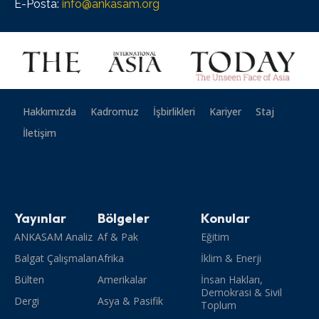
E-Posta:
info@ankasam.org
Hakkımızda
Kadromuz
İşbirlikleri
Kariyer
Staj
İletişim
Yayınlar
Bölgeler
Konular
ANKASAM Analiz
Af & Pak
Eğitim
Balgat Çalışmaları
Afrika
İklim & Enerji
Bülten
Amerikalar
İnsan Hakları,
Demokrasi & Sivil
Dergi
Asya & Pasifik
Toplum