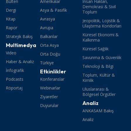
Bülten
Amerikalar
İnsan Hakları,
Demokrasi & Sivil
Dergi
Asya & Pasifik
Toplum
Kitap
Avrasya
Jeopolitik, Lojistik &
Ulaştırma Koridorları
Rapor
Avrupa
Küresel Ekonomi &
Stratejik Bakış
Balkanlar
Kalkınma
Multimedya
Orta Asya
Küresel Sağlık
Video
Orta Doğu
Savunma & Güvenlik
Haber & Analiz
Türkiye
Teknoloji & Bilgi
İnfografik
Etkinlikler
Toplum, Kültür &
Podcasts
Konferanslar
Kimlik
Röportaj
Webinarlar
Uluslararası &
Bölgesel Örgütler
Ziyaretler
Analiz
Duyurular
ANKASAM Bakış
Analiz