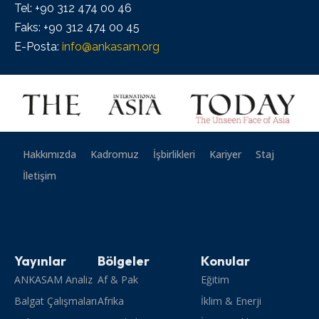
Tel: +90 312 474 00 46
Faks: +90 312 474 00 45
E-Posta:
info@ankasam.org
Hakkımızda
Kadromuz
İşbirlikleri
Kariyer
Staj
İletişim
Yayınlar
Bölgeler
Konular
ANKASAM Analiz
Af & Pak
Eğitim
Balgat Çalışmaları
Afrika
İklim & Enerji