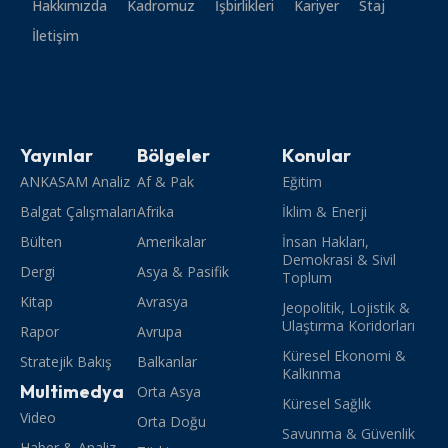
Hakkımızda
Kadromuz
İşbirlikleri
Kariyer
Staj
İletişim
Yayınlar
Bölgeler
Konular
ANKASAM Analiz
Af & Pak
Eğitim
Balgat Çalışmaları
Afrika
İklim & Enerji
Bülten
Amerikalar
İnsan Hakları,
Demokrasi & Sivil
Dergi
Asya & Pasifik
Toplum
Kitap
Avrasya
Jeopolitik, Lojistik &
Ulaştırma Koridorları
Rapor
Avrupa
Küresel Ekonomi &
Stratejik Bakış
Balkanlar
Kalkınma
Multimedya
Orta Asya
Küresel Sağlık
Video
Orta Doğu
Savunma & Güvenlik
Haber & Analiz