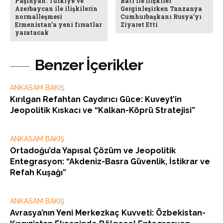
Paşinyan: Türkiye ve
Batı ile İlişkiler
Azerbaycan ile ilişkilerin
Gerginleşirken Tanzanya
normalleşmesi
Cumhurbaşkanı Rusya’yı
Ermenistan’a yeni fırsatlar
Ziyaret Etti
yaratacak
Benzer İçerikler
ANKASAM BAKIŞ
Kırılgan Refahtan Caydırıcı Güce: Kuveyt’in
Jeopolitik Kıskacı ve “Kalkan-Köprü Stratejisi”
ANKASAM BAKIŞ
Ortadoğu’da Yapısal Çözüm ve Jeopolitik
Entegrasyon: “Akdeniz-Basra Güvenlik, İstikrar ve
Refah Kuşağı”
ANKASAM BAKIŞ
Avrasya’nın Yeni Merkezkaç Kuvveti: Özbekistan-