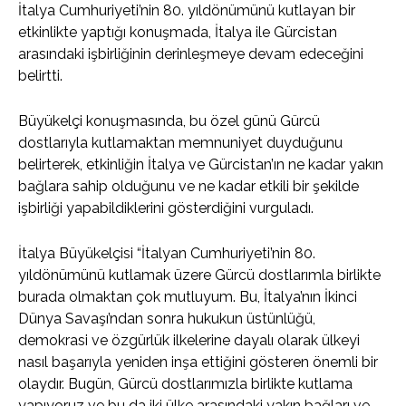
İtalya Cumhuriyeti’nin 80. yıldönümünü kutlayan bir
etkinlikte yaptığı konuşmada, İtalya ile Gürcistan
arasındaki işbirliğinin derinleşmeye devam edeceğini
belirtti.
Büyükelçi konuşmasında, bu özel günü Gürcü
dostlarıyla kutlamaktan memnuniyet duyduğunu
belirterek, etkinliğin İtalya ve Gürcistan’ın ne kadar yakın
bağlara sahip olduğunu ve ne kadar etkili bir şekilde
işbirliği yapabildiklerini gösterdiğini vurguladı.
İtalya Büyükelçisi “İtalyan Cumhuriyeti’nin 80.
yıldönümünü kutlamak üzere Gürcü dostlarımla birlikte
burada olmaktan çok mutluyum. Bu, İtalya’nın İkinci
Dünya Savaşı’ndan sonra hukukun üstünlüğü,
demokrasi ve özgürlük ilkelerine dayalı olarak ülkeyi
nasıl başarıyla yeniden inşa ettiğini gösteren önemli bir
olaydır. Bugün, Gürcü dostlarımızla birlikte kutlama
yapıyoruz ve bu da iki ülke arasındaki yakın bağları ve