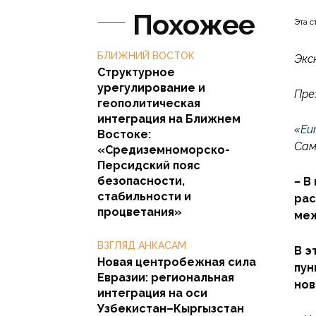
Похожее
Эта с
БЛИЖНИЙ ВОСТОК
Экс
Структурное
урегулирование и
Пре
геополитическая
интеграция на Ближнем
«
Eu
Востоке:
Сам
«Средиземноморско-
Персидский пояс
безопасности,
–
В
стабильности и
рас
процветания»
меж
ВЗГЛЯД АНКАСАМ
В э
Новая центробежная сила
пун
Евразии: региональная
нов
интеграция на оси
Узбекистан–Кыргызстан