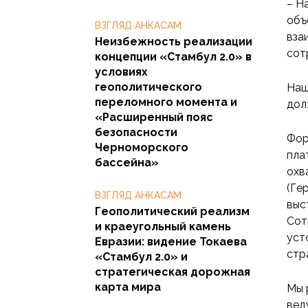
– Н
объ
ВЗГЛЯД АНКАСАМ
вза
Неизбежность реализации
сот
концепции «Стамбул 2.0» в
условиях
геополитического
Наш
переломного момента и
дол
«Расширенный пояс
безопасности
Фор
Черноморского
пла
бассейна»
охв
(Ге
ВЗГЛЯД АНКАСАМ
выс
Геополитический реализм
Сот
и краеугольный камень
уст
Евразии: видение Токаева
стр
«Стамбул 2.0» и
стратегическая дорожная
карта мира
Мы 
вед