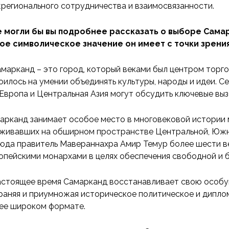
регионального сотрудничества и взаимосвязанности.
е могли бы вы подробнее рассказать о выборе Сама
ое символическое значение он имеет с точки зрени
амарканд – это город, который веками был центром торгов
оилось на умении объединять культуры, народы и идеи. С
 Европа и Центральная Азия могут обсудить ключевые вы
арканд занимает особое место в многовековой истории
живавших на обширном пространстве Центральной, Южно
юда правитель Мавераннахра Амир Темур более шести ве
опейскими монархами в целях обеспечения свободной и б
астоящее время Самарканд восстанавливает свою особу
раняя и приумножая историческое политическое и дипло
ее широком формате.