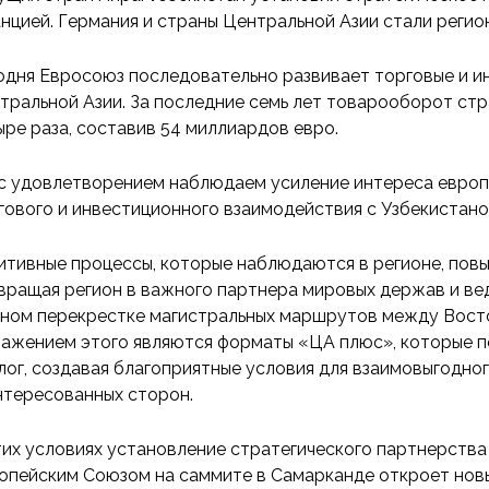
нцией. Германия и страны Центральной Азии стали регио
одня Евросоюз последовательно развивает торговые и и
тральной Азии. За последние семь лет товарооборот стр
ыре раза, составив 54 миллиардов евро.
с удовлетворением наблюдаем усиление интереса европ
гового и инвестиционного взаимодействия с Узбекистано
итивные процессы, которые наблюдаются в регионе, пов
вращая регион в важного партнера мировых держав и ве
ном перекрестке магистральных маршрутов между Восто
ажением этого являются форматы «ЦА плюс», которые 
лог, создавая благоприятные условия для взаимовыгодно
нтересованных сторон.
тих условиях установление стратегического партнерства
опейским Союзом на саммите в Самарканде откроет новы