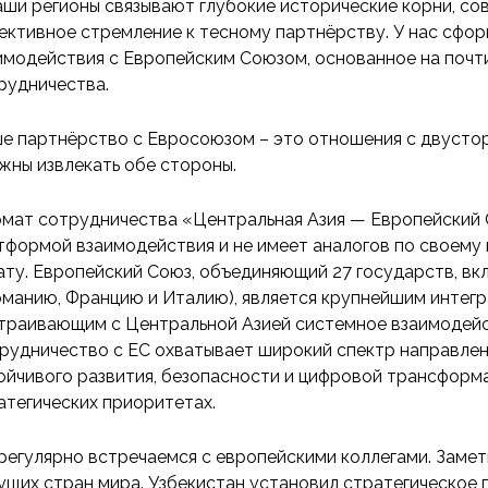
аши регионы связывают глубокие исторические корни, со
ективное стремление к тесному партнёрству. У нас сфо
имодействия с Европейским Союзом, основанное на почт
рудничества.
е партнёрство с Евросоюзом – это отношения с двусто
жны извлекать обе стороны.
мат сотрудничества «Центральная Азия — Европейский 
тформой взаимодействия и не имеет аналогов по своему
ату. Европейский Союз, объединяющий 27 государств, в
рманию, Францию и Италию), является крупнейшим интег
траивающим с Центральной Азией системное взаимодейс
рудничество с ЕС охватывает широкий спектр направлен
ойчивого развития, безопасности и цифровой трансформ
атегических приоритетах.
регулярно встречаемся с европейскими коллегами. Замет
ущих стран мира. Узбекистан установил стратегическое 