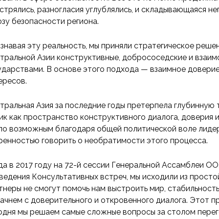
стрялись, разногласия углублялись, и складывающаяся н
озу безопасности региона.
знавая эту реальность, мы приняли стратегическое решен
тральной Азии конструктивные, добрососедские и взаи
ударствами. В основе этого подхода — взаимное доверие
ересов.
тральная Азия за последние годы претерпела глубинную
ик как пространство конструктивного диалога, доверия 
ло возможным благодаря общей политической воле лидер
ренностью говорить о необратимости этого процесса.
да в 2017 году на 72-й сессии Генеральной Ассамблеи О
ведения Консультативных встреч, мы исходили из простой
тнеры не смогут помочь нам выстроить мир, стабильность
начнем с доверительного и откровенного диалога. Этот п
одня мы решаем самые сложные вопросы за столом пере