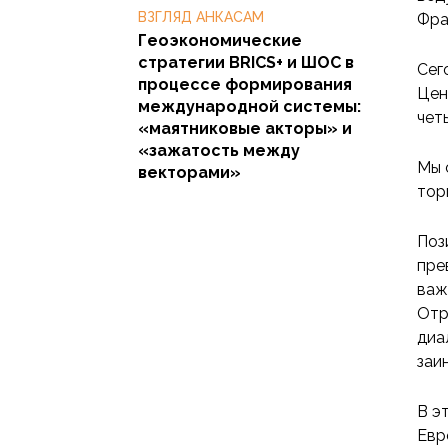
ВЗГЛЯД АНКАСАМ
Фра
Геоэкономические
стратегии BRICS+ и ШОС в
Сег
процессе формирования
Цен
международной системы:
чет
«маятниковые акторы» и
«зажатость между
Мы 
векторами»
тор
Поз
пре
важ
Отр
диа
заи
В э
Евр