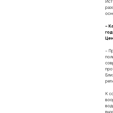
Ист
раз
осн
–
К
год
Цен
– П
пол
сов
про
Бли
рег
К с
воо
вод
выз