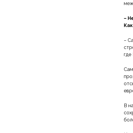
меж
–
Н
Как
– С
стр
где
Сам
про
отс
евр
В н
сох
бол