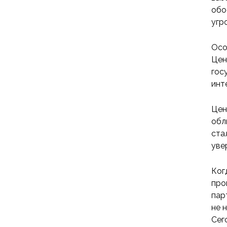
обо
угр
Осо
Цен
гос
инт
Цен
обл
ста
уве
Ког
про
пар
не 
Сег