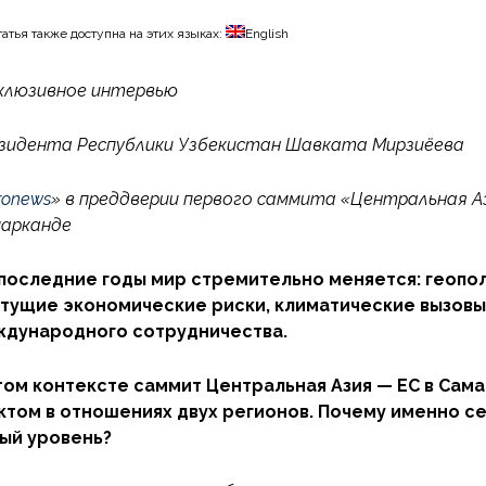
татья также доступна на этих языках:
English
клюзивное интервью
зидента Республики Узбекистан Шавката Мирзиёева
ronews
» в преддверии первого саммита «Центральная А
арканде
 последние годы мир стремительно меняется: геопо
тущие экономические риски, климатические вызовы
дународного сотрудничества.
том контексте саммит Центральная Азия — ЕС в Сам
ктом в отношениях двух регионов. Почему именно с
ый уровень?