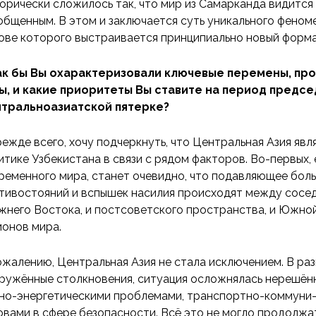
орически сложилось так, что мир из Самарканда видится 
общенным. В этом и заключается суть уникального феноме
ове которого выстраивается принципиально новый форм
ак бы Вы охарактеризовали ключевые перемены, пр
ы, и какие приоритеты Вы ставите на период предсе
тральноазиатской пятерке?
режде всего, хочу подчеркнуть, что Центральная Азия яв
итике Узбекистана в связи с рядом факторов. Во-первых, 
ременного мира, станет очевидно, что подавляющее бол
тивостояний и вспышек насилия происходят между сосед
жнего Востока, и постсоветского пространства, и Южной 
ионов мира.
ожалению, Центральная Азия не стала исключением. В ра
ружённые столкновения, ситуация осложнялась нерешён
но-энергетическими проблемами, транспортно-коммуни-
овами в сфере безопасности. Всё это не могло продолжа