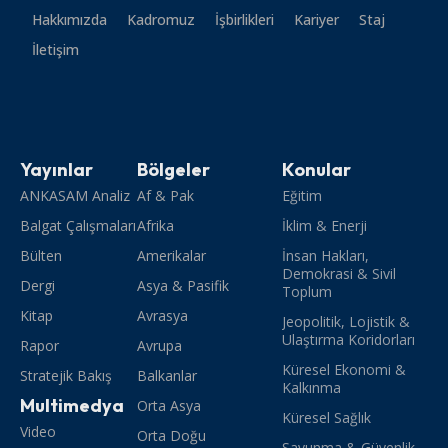
Hakkımızda
Kadromuz
İşbirlikleri
Kariyer
Staj
İletişim
Yayınlar
Bölgeler
Konular
ANKASAM Analiz
Af & Pak
Eğitim
Balgat Çalışmaları
Afrika
İklim & Enerji
Bülten
Amerikalar
İnsan Hakları,
Demokrasi & Sivil
Dergi
Asya & Pasifik
Toplum
Kitap
Avrasya
Jeopolitik, Lojistik &
Ulaştırma Koridorları
Rapor
Avrupa
Küresel Ekonomi &
Stratejik Bakış
Balkanlar
Kalkınma
Multimedya
Orta Asya
Küresel Sağlık
Video
Orta Doğu
Savunma & Güvenlik