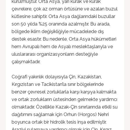
kurulmuştur. Orta Asya, yarı kurak ve kurak
çevrelere, çok az orman örtüsüne ve azalan buzul
kütlesine sahiptir. Orta Asya dağlarındaki buzullar
son 50 yılda %25 oranında azalmıştır. Bu arada,
bölgede iklim değişikliğiyle mücadelede dış
destek esastır. Bu nedenle, Orta Asya hükümetleri
hem Avrupalı hem de Asyalı meslektaşlarıyla ve
uluslararası organizasyonların desteğiyle
çalışmaktadır.
Coğrafi yakınlık dolayısıyla Çin, Kazakistan,
Kırgızistan ve Tacikistan’la sınır bölgelerinde
benzer çevresel zorluklarla karşı karşıya kalmakta
ve ortak zorlukların üstesinden gelmekte yardımcı
olmaktadır. Özellikle Kazak-Çin sınırlarında etkili su
dağıtımını sağlamak için Orhun (Horgos) Nehri
boyunca ortak bir hidrolik tesis inşa edilmiştir.
Araziyi sulamaya yardımcı olmak için Çin, Kırgız