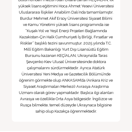
yüksek lisans eğitimini Hoca Ahmet Yesevi Üniversitesi
Uluslararası İlişkiler Anabilim Dalı’nda tamamlamıştır.
Burdur Mehmet Akif Ersoy Üniversitesi Siyaset Bilimi
ve Kamu Yönetimi yüksek lisans programında ise
“Kuşak-Yol ve Yeşil Enerji Projeleri Bağlamında
Kazakistan-Çin Halk Cumhuriyeti İş Birliği, Fırsatlar ve
Riskler” başlıklı tezini savunmuştur. 2025 yılında T.C.
Millî Eğitim Bakanlığı Yurt Dışı Lisansüstü Eğitim
Bursunu kazanan KEÇİALAN, Ukrayna’da Taras
Şevçenko Kiev Ulusal Üniversitesinde doktora
çalışmalarını sürdürmektedir. Ayrıca Atatürk
Üniversitesi Yeni Medya ve Gazetecilik Bölümü’nde
öğrenim görmekte olup ANKASAM’da (Ankara Kriz ve
Siyaset Araştırmaları Merkezi) Avrasya Araştırma
Uzmanı olarak görev yapmaktadır. Başlıca ilgi alanları
Avrasya ve özellikle Orta Asya bölgesidir. İngilizce ve
Rusça bilmekte, temel düzeyde Ukraynaca bilgisine
sahip olup Kazakça öğrenmektedir.