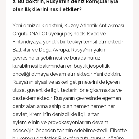
2.
Bu doktrin, Rusya’nın deniz komşularıyla
olan ilişkilerini nasıl etkiler?
Yeni denizcilik doktrini, Kuzey Atlantik Antlaşması
Örgütü (NATO) üyeliği peşindeki İsveç ve
Finlandiya’ya yönelik bir tepkiyi temsil etmektedir.
Baltıklar ve Doğu Avrupa, Rusya’nın yakın
çevresine erişebilmesi ve burada nüfuz
kurabilmesi bakımından en büyük jeopolitik
önceliği olmaya devam etmektedir. Yeni doktrin,
Rusya’nın siyasi ve askeri gelişmelerini de içeren
ulusal güvenlikle ilgili tezlerini öne çıkarmakta ve
desteklemektedir. Rusya’nın çevresinde egemen
deniz alanlarına sahip olan hemen hemen her
devlet, Kremlin’in denizcilikle ilgili artan
eylemlerinin ve provokasyonlarının devam
edeceğini önceden tahmin edebilmektedir. Elbette
bu komşu devletler, Rusya’nın tutumunun, çözüm