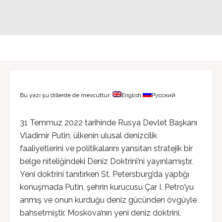
Bu yazı şu dillerde de mevcuttur:
English
Русский
31 Temmuz 2022 tarihinde Rusya Devlet Başkanı
Vladimir Putin, ülkenin ulusal denizcilik
faaliyetlerini ve politikalarını yansıtan stratejik bir
belge niteliğindeki Deniz Doktrini’ni yayınlamıştır.
Yeni doktrini tanıtırken St. Petersburg’da yaptığı
konuşmada Putin, şehrin kurucusu Çar I. Petro’yu
anmış ve onun kurduğu deniz gücünden övgüyle
bahsetmiştir. Moskova’nın yeni deniz doktrini,