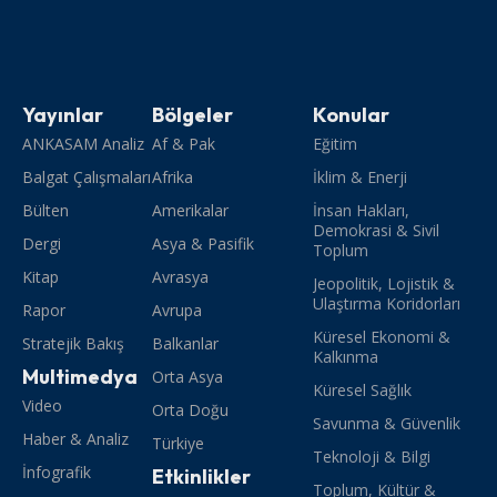
Yayınlar
Bölgeler
Konular
ANKASAM Analiz
Af & Pak
Eğitim
Balgat Çalışmaları
Afrika
İklim & Enerji
Bülten
Amerikalar
İnsan Hakları,
Demokrasi & Sivil
Dergi
Asya & Pasifik
Toplum
Kitap
Avrasya
Jeopolitik, Lojistik &
Ulaştırma Koridorları
Rapor
Avrupa
Küresel Ekonomi &
Stratejik Bakış
Balkanlar
Kalkınma
Multimedya
Orta Asya
Küresel Sağlık
Video
Orta Doğu
Savunma & Güvenlik
Haber & Analiz
Türkiye
Teknoloji & Bilgi
İnfografik
Etkinlikler
Toplum, Kültür &