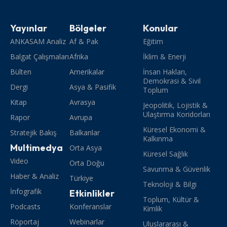
Yayınlar
Bölgeler
Konular
ANKASAM Analiz
Af & Pak
Eğitim
Balgat Çalışmaları
Afrika
İklim & Enerji
Bülten
Amerikalar
İnsan Hakları,
Demokrasi & Sivil
Dergi
Asya & Pasifik
Toplum
Kitap
Avrasya
Jeopolitik, Lojistik &
Ulaştırma Koridorları
Rapor
Avrupa
Küresel Ekonomi &
Stratejik Bakış
Balkanlar
Kalkınma
Multimedya
Orta Asya
Küresel Sağlık
Video
Orta Doğu
Savunma & Güvenlik
Haber & Analiz
Türkiye
Teknoloji & Bilgi
İnfografik
Etkinlikler
Toplum, Kültür &
Podcasts
Konferanslar
Kimlik
Röportaj
Webinarlar
Uluslararası &