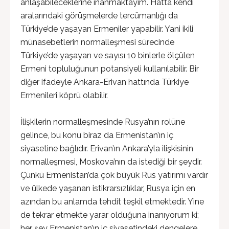
anlaşabileceklerine inanmaktayım. Hatta kendi
aralarındaki görüşmelerde tercümanlığı da
Türkiye’de yaşayan Ermeniler yapabilir. Yani ikili
münasebetlerin normalleşmesi sürecinde
Türkiye’de yaşayan ve sayısı 10 binlerle ölçülen
Ermeni topluluğunun potansiyeli kullanılabilir. Bir
diğer ifadeyle Ankara-Erivan hattında Türkiye
Ermenileri köprü olabilir.
İlişkilerin normalleşmesinde Rusya’nın rolüne
gelince, bu konu biraz da Ermenistan’ın iç
siyasetine bağlıdır. Erivan’ın Ankara’yla ilişkisinin
normalleşmesi, Moskova’nın da istediği bir şeydir.
Çünkü Ermenistan’da çok büyük Rus yatırımı vardır
ve ülkede yaşanan istikrarsızlıklar, Rusya için en
azından bu anlamda tehdit teşkil etmektedir. Yine
de tekrar etmekte yarar olduğuna inanıyorum ki;
her şey Ermenistan’ın iç siyasetindeki dengelere