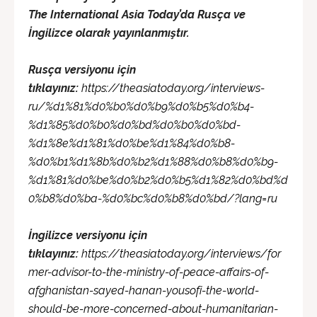
The International Asia Today’da Rusça ve
İngilizce olarak yayınlanmıştır.
Rusça versiyonu için
tıklayınız:
https://theasiatoday.org/interviews-
ru/%d1%81%d0%b0%d0%b9%d0%b5%d0%b4-
%d1%85%d0%b0%d0%bd%d0%b0%d0%bd-
%d1%8e%d1%81%d0%be%d1%84%d0%b8-
%d0%b1%d1%8b%d0%b2%d1%88%d0%b8%d0%b9-
%d1%81%d0%be%d0%b2%d0%b5%d1%82%d0%bd%d
0%b8%d0%ba-%d0%bc%d0%b8%d0%bd/?lang=ru
İngilizce versiyonu için
tıklayınız:
https://theasiatoday.org/interviews/for
mer-advisor-to-the-ministry-of-peace-affairs-of-
afghanistan-sayed-hanan-yousofi-the-world-
should-be-more-concerned-about-humanitarian-