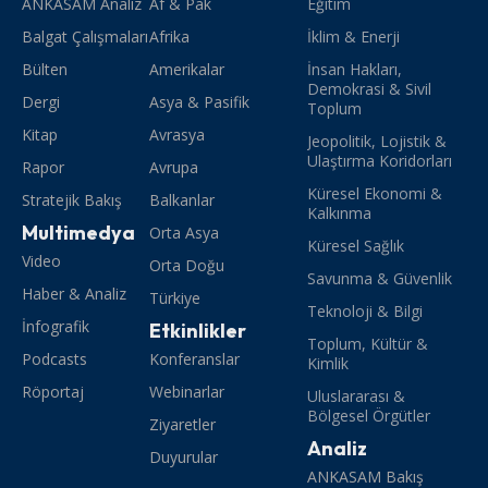
ANKASAM Analiz
Af & Pak
Eğitim
Balgat Çalışmaları
Afrika
İklim & Enerji
Bülten
Amerikalar
İnsan Hakları,
Demokrasi & Sivil
Dergi
Asya & Pasifik
Toplum
Kitap
Avrasya
Jeopolitik, Lojistik &
Ulaştırma Koridorları
Rapor
Avrupa
Küresel Ekonomi &
Stratejik Bakış
Balkanlar
Kalkınma
Multimedya
Orta Asya
Küresel Sağlık
Video
Orta Doğu
Savunma & Güvenlik
Haber & Analiz
Türkiye
Teknoloji & Bilgi
İnfografik
Etkinlikler
Toplum, Kültür &
Podcasts
Konferanslar
Kimlik
Röportaj
Webinarlar
Uluslararası &
Bölgesel Örgütler
Ziyaretler
Analiz
Duyurular
ANKASAM Bakış